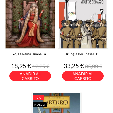
Yo, La Reina. Juana La...
Trilogía Berlinesa 01:...
Precio
Precio
Precio
Precio
18,95 €
33,25 €
19,95 €
35,00 €
base
base
AÑADIR AL
AÑADIR AL
CARRITO
CARRITO
-5%
NUEVO