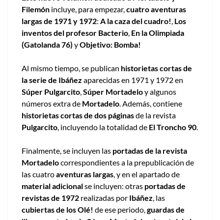
Filemón
incluye, para empezar,
cuatro aventuras
largas de 1971 y 1972
:
A la caza del cuadro!
,
Los
inventos del profesor Bacterio
,
En la Olimpiada
(Gatolanda 76)
y
Objetivo: Bomba!
Al mismo tiempo, se publican
historietas cortas de
la serie de Ibáñez
aparecidas en 1971 y 1972 en
Súper Pulgarcito
,
Súper Mortadelo
y algunos
números extra de
Mortadelo
. Además, contiene
historietas cortas de dos páginas
de la revista
Pulgarcito
, incluyendo la totalidad de
El Troncho 90
.
Finalmente, se incluyen las
portadas de la revista
Mortadelo
correspondientes a la prepublicación de
las cuatro
aventuras largas
, y en el apartado de
material adicional
se incluyen: otras
portadas de
revistas de 1972
realizadas por
Ibáñez
, las
cubiertas de los Olé!
de ese periodo,
guardas de