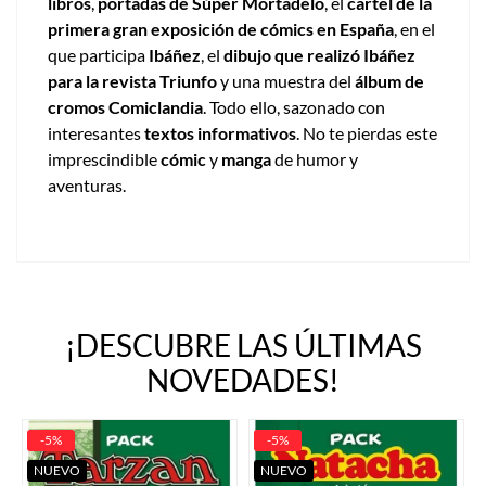
libros
,
portadas de Súper Mortadelo
, el
cartel de la
primera gran exposición de cómics en España
, en el
que participa
Ibáñez
, el
dibujo que realizó Ibáñez
para la revista Triunfo
y una muestra del
álbum de
cromos Comiclandia
. Todo ello, sazonado con
interesantes
textos informativos
. No te pierdas este
imprescindible
cómic
y
manga
de humor y
aventuras.
¡DESCUBRE LAS ÚLTIMAS
NOVEDADES!
-5%
-5%
NUEVO
NUEVO