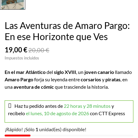
Las Aventuras de Amaro Pargo:
En ese Horizonte que Ves
19,00 €
20,00 €
Impuestos incluidos
En el mar Atlántico
del
siglo XVIII
, un
joven canario
llamado
Amaro Pargo
forja su leyenda entre
corsarios
y
piratas
, en
una
aventura de cómic
que trasciende la historia.
Haz tu pedido antes de
22 horas y 28 minutos
y
recíbelo
el lunes, 10 de agosto de 2026
con CTT Express
¡Rápido! ¡Sólo
1
unidad(es) disponible!