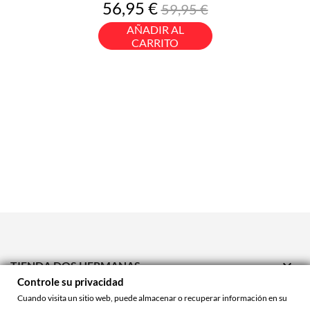
Precio
Precio
56,95 €
59,95 €
base
AÑADIR AL
CARRITO

TIENDA DOS HERMANAS
Controle su privacidad

TIENDA ONLINE
Cuando visita un sitio web, puede almacenar o recuperar información en su