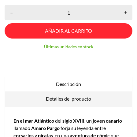
–
+
AÑADIR AL CARRITO
Últimas unidades en stock
Descripción
Detalles del producto
En el mar Atlántico
del
siglo XVIII
, un
joven canario
llamado
Amaro Pargo
forja su leyenda entre
corsarios
y
piratas
, en una
aventura de cómic
que