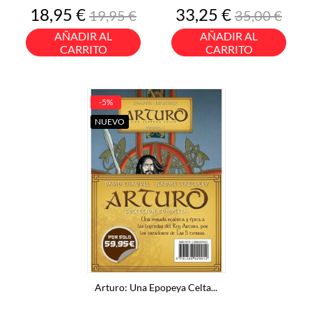
Precio
Precio
Precio
Precio
18,95 €
33,25 €
19,95 €
35,00 €
base
base
AÑADIR AL
AÑADIR AL
CARRITO
CARRITO
-5%
NUEVO
Arturo: Una Epopeya Celta...