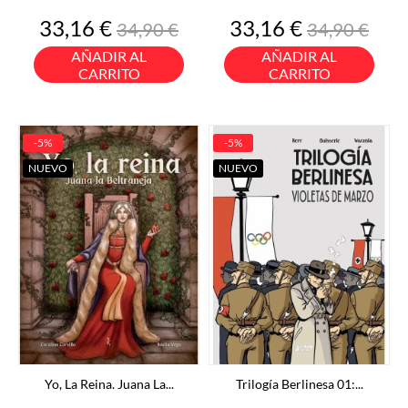
Precio
Precio
Precio
Precio
33,16 €
33,16 €
34,90 €
34,90 €
base
base
AÑADIR AL
AÑADIR AL
CARRITO
CARRITO
-5%
-5%
NUEVO
NUEVO
Yo, La Reina. Juana La...
Trilogía Berlinesa 01:...