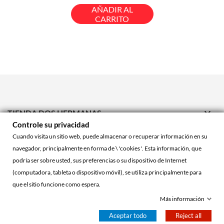
base
AÑADIR AL
CARRITO

TIENDA DOS HERMANAS
Controle su privacidad

TIENDA ONLINE
Cuando visita un sitio web, puede almacenar o recuperar información en su
navegador, principalmente en forma de \ 'cookies '. Esta información, que

ACCOUNT
podría ser sobre usted, sus preferencias o su dispositivo de Internet
(computadora, tableta o dispositivo móvil), se utiliza principalmente para
que el sitio funcione como espera.
© 2026 - La Cueva Roja™
Más información
Aceptar todo
Reject all