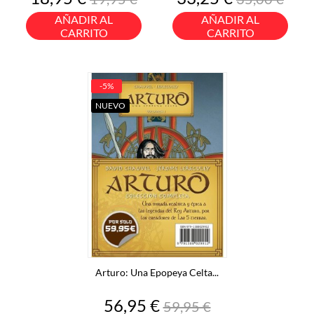
base
base
AÑADIR AL
AÑADIR AL
CARRITO
CARRITO
-5%
NUEVO
Arturo: Una Epopeya Celta...
Precio
Precio
56,95 €
59,95 €