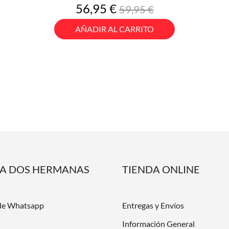
Precio
Precio
56,95 €
59,95 €
base
AÑADIR AL CARRITO
DA DOS HERMANAS
TIENDA ONLINE
de Whatsapp
Entregas y Envíos
Información General