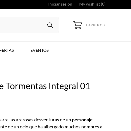
Iniciar sesión
My wishlist (
0
)
CARRITO: 0
FERTAS
EVENTOS
e Tormentas Integral 01
arra las azarosas desventuras de un
personaje
cante de un ocio que ha albergado muchos nombres a