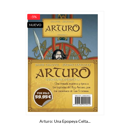
-5%
NUEVO
Arturo: Una Epopeya Celta...