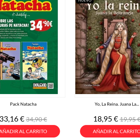
NUEVO
Pack Natacha
Yo, La Reina. Juana La...
Precio
Precio
Precio
Preci
33,16 €
18,95 €
34,90 €
19,95 
base
base
AÑADIR AL CARRITO
AÑADIR AL CARRIT