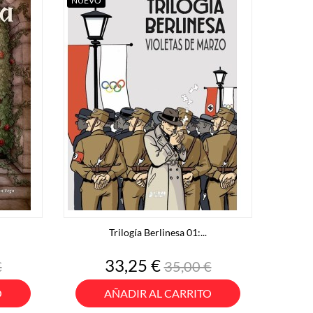
NUEVO
Trilogía Berlinesa 01:...
o
Precio
Precio
33,25 €
€
35,00 €
base
O
AÑADIR AL CARRITO