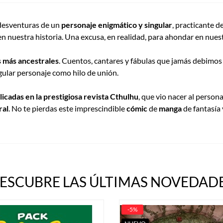
 desventuras de un
personaje enigmático y singular
, practicante 
 en nuestra historia. Una excusa, en realidad, para ahondar en nu
s más ancestrales
. Cuentos, cantares y fábulas que jamás debimos 
ngular personaje como hilo de unión.
licadas en la prestigiosa revista Cthulhu
, que vio nacer al person
ral
. No te pierdas este imprescindible
cómic
de
manga
de fantasía 
ESCUBRE LAS ÚLTIMAS NOVEDADE
-5%