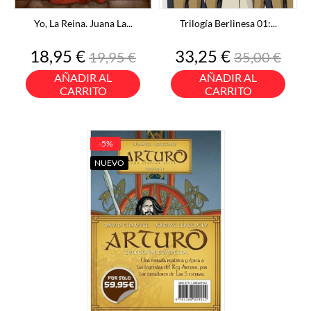
Yo, La Reina. Juana La...
Trilogía Berlinesa 01:...
Precio
Precio
Precio
Precio
18,95 €
33,25 €
19,95 €
35,00 €
base
base
AÑADIR AL
AÑADIR AL
CARRITO
CARRITO
-5%
NUEVO