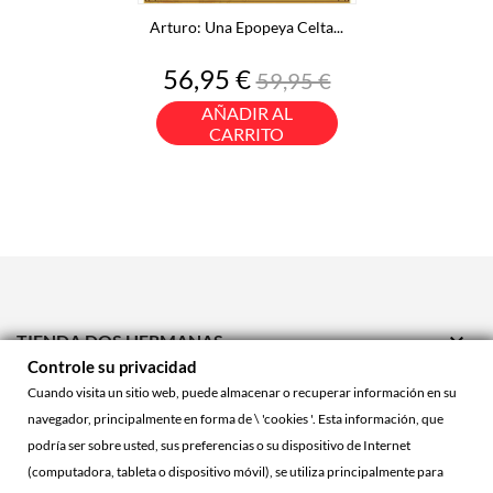
Arturo: Una Epopeya Celta...
Precio
Precio
56,95 €
59,95 €
base
AÑADIR AL
CARRITO

TIENDA DOS HERMANAS
Controle su privacidad

TIENDA ONLINE
Cuando visita un sitio web, puede almacenar o recuperar información en su
navegador, principalmente en forma de \ 'cookies '. Esta información, que

ACCOUNT
podría ser sobre usted, sus preferencias o su dispositivo de Internet
(computadora, tableta o dispositivo móvil), se utiliza principalmente para