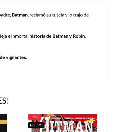
padre,
Batman
, reclamó su tutela y lo trajo de
leja e inmortal
historia de Batman y Robin
,
de vigilantes
.
S!
-5%
NUEVO