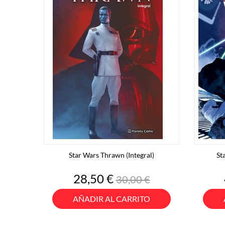
Star Wars Thrawn (Integral)
St
Precio
Precio
28,50 €
30,00 €
base
AÑADIR AL CARRITO