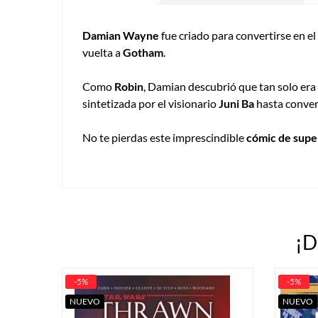
Damian Wayne
fue criado para convertirse en el
vuelta a
Gotham
.
Como
Robin
, Damian descubrió que tan solo era
sintetizada por el visionario
Juni Ba
hasta conver
No te pierdas este imprescindible
cómic de sup
¡D
-5%
-5%
NUEVO
NUEVO