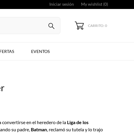
Iniciar sesión
My wishlist (
0
)
CARRITO: 0
FERTAS
EVENTOS
r
a convertirse en el heredero de la
Liga de los
uando su padre,
Batman
, reclamó su tutela y lo trajo