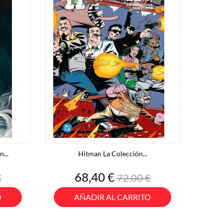
...
Hitman La Colección...
o
Precio
Precio
68,40 €
€
72,00 €
base
O
AÑADIR AL CARRITO