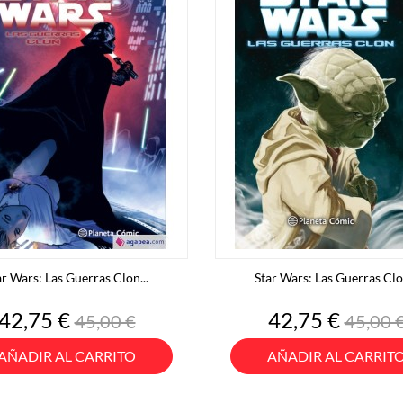
ar Wars: Las Guerras Clon...
Star Wars: Las Guerras Clon
Precio
Precio
Precio
Preci
42,75 €
42,75 €
45,00 €
45,00 
base
base
AÑADIR AL CARRITO
AÑADIR AL CARRIT