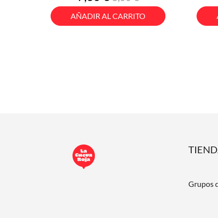
base
AÑADIR AL CARRITO
TIEN
Grupos 