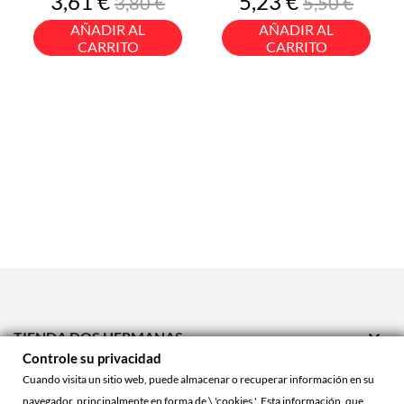
Precio
Precio
Precio
Precio
3,61 €
5,23 €
3,80 €
5,50 €
base
base
AÑADIR AL
AÑADIR AL
CARRITO
CARRITO

TIENDA DOS HERMANAS
Controle su privacidad

TIENDA ONLINE
Cuando visita un sitio web, puede almacenar o recuperar información en su
navegador, principalmente en forma de \ 'cookies '. Esta información, que