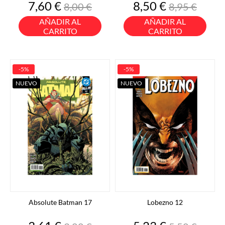
Precio
Precio
Precio
Precio
7,60 €
8,50 €
8,00 €
8,95 €
base
base
AÑADIR AL
AÑADIR AL
CARRITO
CARRITO
-5%
-5%
NUEVO
NUEVO
Absolute Batman 17
Lobezno 12