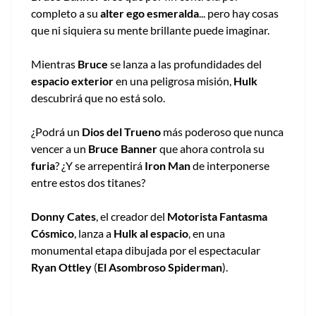
completo a su
alter ego esmeralda
... pero hay cosas
que ni siquiera su mente brillante puede imaginar.
Mientras
Bruce
se lanza a las profundidades del
espacio exterior
en una peligrosa misión,
Hulk
descubrirá que no está solo.
¿Podrá un
Dios del Trueno
más poderoso que nunca
vencer a un
Bruce Banner
que ahora controla su
furia
? ¿Y se arrepentirá
Iron Man
de interponerse
entre estos dos titanes?
Donny Cates
, el creador del
Motorista Fantasma
Cósmico
, lanza a
Hulk al espacio
, en una
monumental etapa dibujada por el espectacular
Ryan Ottley
(
El Asombroso Spiderman
).