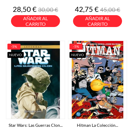
Precio
Precio
Precio
Precio
28,50 €
42,75 €
30,00 €
45,00 €
base
base
AÑADIR AL
AÑADIR AL
CARRITO
CARRITO
-5%
-5%
NUEVO
NUEVO
Star Wars: Las Guerras Clon...
Hitman La Colección...