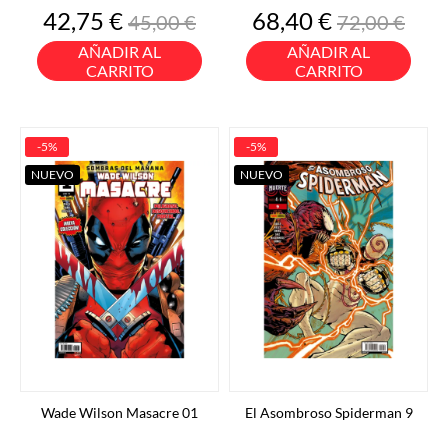
Precio
Precio
Precio
Precio
42,75 €
68,40 €
45,00 €
72,00 €
base
base
AÑADIR AL
AÑADIR AL
CARRITO
CARRITO
-5%
-5%
NUEVO
NUEVO
Wade Wilson Masacre 01
El Asombroso Spiderman 9