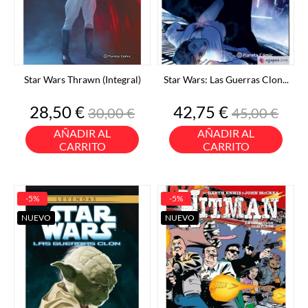
Star Wars Thrawn (Integral)
Star Wars: Las Guerras Clon...
Precio
Precio
Precio
Precio
28,50 €
42,75 €
30,00 €
45,00 €
base
base
AÑADIR AL
AÑADIR AL
CARRITO
CARRITO
-5%
-5%
NUEVO
NUEVO