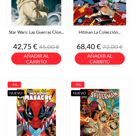
Star Wars: Las Guerras Clon...
Hitman La Colección...
Precio
Precio
Precio
Precio
42,75 €
68,40 €
45,00 €
72,00 €
base
base
AÑADIR AL
AÑADIR AL
CARRITO
CARRITO
-5%
-5%
NUEVO
NUEVO