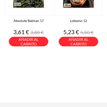
Absolute Batman 17
Lobezno 12
Precio
Precio
Precio
Precio
3,61 €
5,23 €
3,80 €
5,50 €
base
base
AÑADIR AL
AÑADIR AL
CARRITO
CARRITO