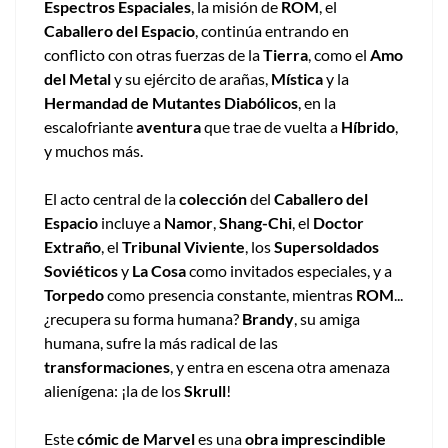
Espectros Espaciales
, la misión de
ROM
, el
Caballero del Espacio
, continúa entrando en
conflicto con otras fuerzas de la
Tierra
, como el
Amo
del Metal
y su ejército de arañas,
Mística
y la
Hermandad de Mutantes Diabólicos
, en la
escalofriante
aventura
que trae de vuelta a
Híbrido
,
y muchos más.
El acto central de la
colección
del
Caballero del
Espacio
incluye a
Namor
,
Shang-Chi
, el
Doctor
Extraño
, el
Tribunal Viviente
, los
Supersoldados
Soviéticos
y
La Cosa
como invitados especiales, y a
Torpedo
como presencia constante, mientras
ROM
...
¿recupera su forma humana?
Brandy
, su amiga
humana, sufre la más radical de las
transformaciones
, y entra en escena otra amenaza
alienígena: ¡la de los
Skrull
!
Este
cómic de Marvel
es una
obra imprescindible