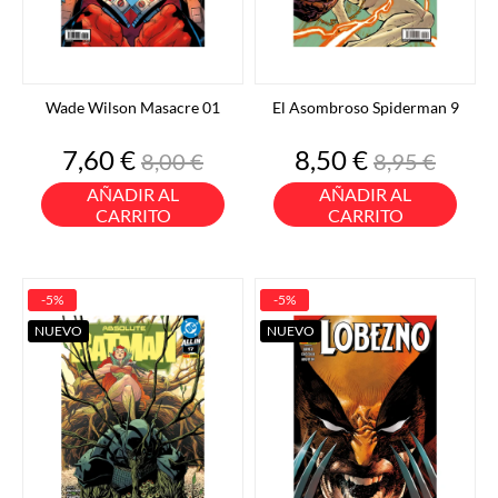
Wade Wilson Masacre 01
El Asombroso Spiderman 9
Precio
Precio
Precio
Precio
7,60 €
8,50 €
8,00 €
8,95 €
base
base
AÑADIR AL
AÑADIR AL
CARRITO
CARRITO
-5%
-5%
NUEVO
NUEVO