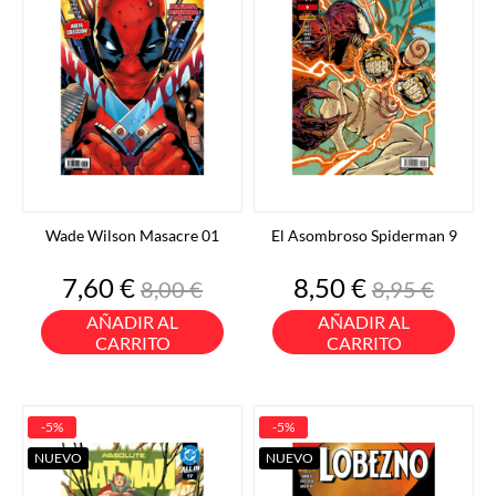
Wade Wilson Masacre 01
El Asombroso Spiderman 9
Precio
Precio
Precio
Precio
7,60 €
8,50 €
8,00 €
8,95 €
base
base
AÑADIR AL
AÑADIR AL
CARRITO
CARRITO
-5%
-5%
NUEVO
NUEVO