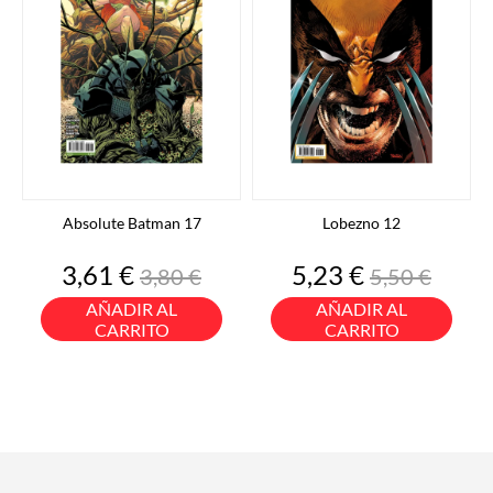
Absolute Batman 17
Lobezno 12
Precio
Precio
Precio
Precio
3,61 €
5,23 €
3,80 €
5,50 €
base
base
AÑADIR AL
AÑADIR AL
CARRITO
CARRITO