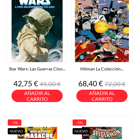
Star Wars: Las Guerras Clon...
Hitman La Colección...
Precio
Precio
Precio
Precio
42,75 €
68,40 €
45,00 €
72,00 €
base
base
AÑADIR AL
AÑADIR AL
CARRITO
CARRITO
-5%
-5%
NUEVO
NUEVO