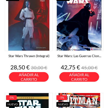
Star Wars Thrawn (Integral)
Star Wars: Las Guerras Clon...
Precio
Precio
Precio
Precio
28,50 €
42,75 €
30,00 €
45,00 €
base
base
AÑADIR AL
AÑADIR AL
CARRITO
CARRITO
-5%
-5%
NUEVO
NUEVO