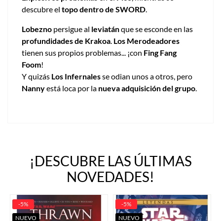
descubre el
topo dentro de SWORD
.
Lobezno
persigue al
leviatán
que se esconde en las
profundidades de Krakoa
.
Los Merodeadores
tienen sus propios problemas... ¡con
Fing Fang
Foom
!
Y quizás
Los Infernales
se odian unos a otros, pero
Nanny
está loca por la
nueva adquisición del grupo
.
¡DESCUBRE LAS ÚLTIMAS
NOVEDADES!
-5%
-5%
NUEVO
NUEVO