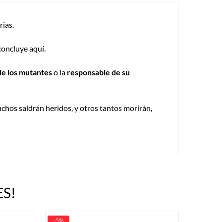
rias.
oncluye aquí.
de los mutantes
o la
responsable de su
uchos saldrán heridos, y otros tantos morirán,
S!
-5%