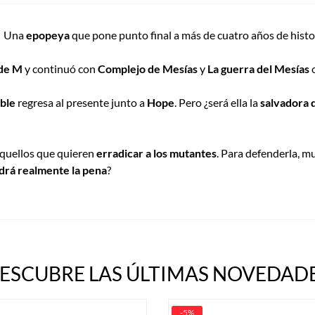
!
Una
epopeya
que pone punto final a más de cuatro años de histo
 de M
y continuó con
Complejo de Mesías
y
La guerra del Mesías
c
ble
regresa al presente junto a
Hope
. Pero ¿será ella la
salvadora 
aquellos que quieren
erradicar a los mutantes
. Para defenderla, m
drá realmente la pena
?
ESCUBRE LAS ÚLTIMAS NOVEDADE
-5%