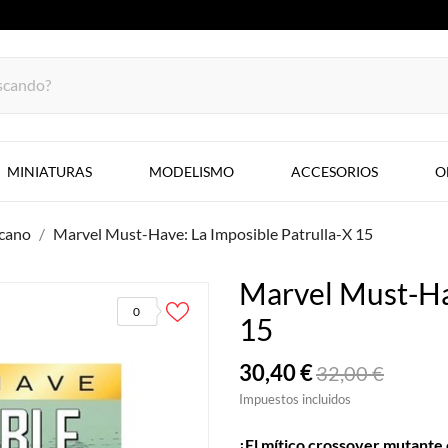
MINIATURAS
MODELISMO
ACCESORIOS
O
cano
Marvel Must-Have: La Imposible Patrulla-X 15
Marvel Must-Hav
0
15
30,40 €
32,00 €
Impuestos incluidos
¡El mítico crossover mutante