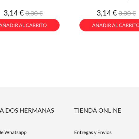
Precio
Precio
Precio
Preci
3,14 €
3,14 €
3,30 €
3,30 €
base
base
AÑADIR AL CARRITO
AÑADIR AL CARRIT
DA DOS HERMANAS
TIENDA ONLINE
de Whatsapp
Entregas y Envíos