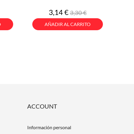
o
Precio
Precio
3,14 €
3,30 €
base
O
AÑADIR AL CARRITO
ACCOUNT
Información personal