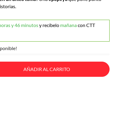
istorias.
horas y 46 minutos
y recíbelo
mañana
con CTT
ponible!
AÑADIR AL CARRITO