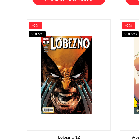
-5%
-5%
NUEVO
NUEVO
Lobezno 12
Abs