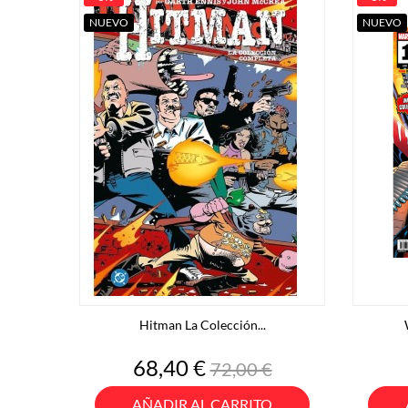
NUEVO
NUEVO
Hitman La Colección...
Precio
Precio
68,40 €
72,00 €
base
AÑADIR AL CARRITO