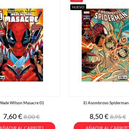
NUEVO
Wade Wilson Masacre 01
El Asombroso Spiderman
Precio
Precio
Precio
Preci
7,60 €
8,50 €
8,00 €
8,95 €
base
base
AÑADIR AL CARRITO
AÑADIR AL CARRIT