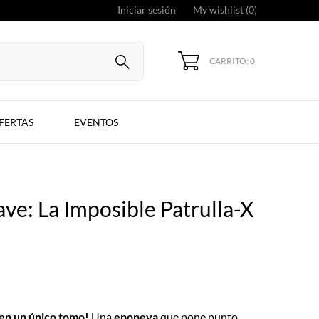
Iniciar sesión
My wishlist (
0
)
CARRITO: 0
FERTAS
EVENTOS
e: La Imposible Patrulla-X
 en un único tomo!
Una
epopeya
que pone punto