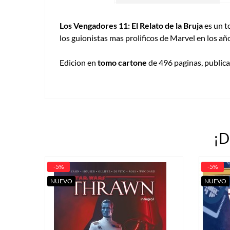
Los Vengadores 11: El Relato de la Bruja
es un t
los guionistas mas prolificos de Marvel en los añ
Edicion en
tomo cartone
de 496 paginas, public
¡D
-5%
-5%
NUEVO
NUEVO