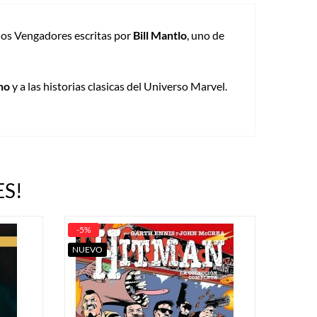
 los Vengadores escritas por
Bill Mantlo
, uno de
no
y a las historias clasicas del Universo Marvel.
S!
-5%
NUEVO