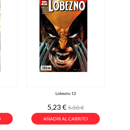
Lobezno 12
o
Precio
Precio
5,23 €
5,50 €
base
O
AÑADIR AL CARRITO