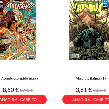
l Asombroso Spiderman 9
Absolute Batman 17
Precio
Precio
Precio
Preci
8,50 €
3,61 €
8,95 €
3,80 €
base
base
AÑADIR AL CARRITO
AÑADIR AL CARRIT