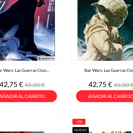
ar Wars: Las Guerras Clon...
Star Wars: Las Guerras Clon
Precio
Precio
Precio
Preci
42,75 €
42,75 €
45,00 €
45,00 
base
base
AÑADIR AL CARRITO
AÑADIR AL CARRIT
-5%
NUEVO