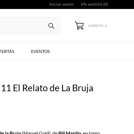
Iniciar sesión
My wishlist (
0
)
CARRITO: 0
FERTAS
EVENTOS
11 El Relato de La Bruja
de la Bruja
(Marvel Gold), de
Bill Mantlo
, en tomo