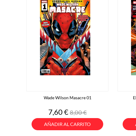
Wade Wilson Masacre 01
E
Precio
Precio
7,60 €
8,00 €
base
AÑADIR AL CARRITO