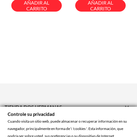
base
base
AÑADIR AL
AÑADIR AL
CARRITO
CARRITO

TIENDA DOS HERMANAS
Controle su privacidad

TIENDA ONLINE
Cuando visita un sitio web, puede almacenar o recuperar información en su
navegador, principalmente en forma de \ 'cookies '. Esta información, que

ACCOUNT
podría ser sobre usted, sus preferencias o su dispositivo de Internet