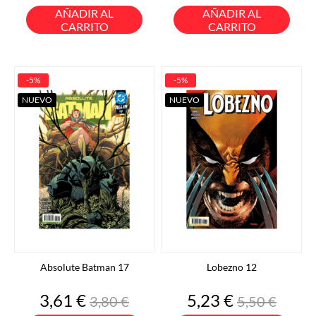
base
base
AÑADIR AL
AÑADIR AL
CARRITO
CARRITO
-5%
-5%
NUEVO
NUEVO
Absolute Batman 17
Lobezno 12
Precio
Precio
Precio
Precio
3,61 €
5,23 €
3,80 €
5,50 €