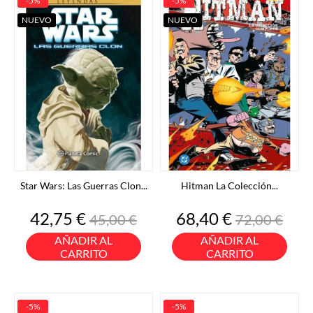
-5%
-5%
NUEVO
NUEVO
Star Wars: Las Guerras Clon...
Hitman La Colección...
Precio
Precio
Precio
Precio
42,75 €
68,40 €
45,00 €
72,00 €
base
base
AÑADIR AL
AÑADIR AL
CARRITO
CARRITO
-5%
-5%