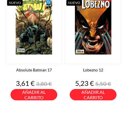
NUEVO
NUEVO
Absolute Batman 17
Lobezno 12
Precio
Precio
Precio
Precio
3,61 €
5,23 €
3,80 €
5,50 €
base
base
AÑADIR AL
AÑADIR AL
CARRITO
CARRITO