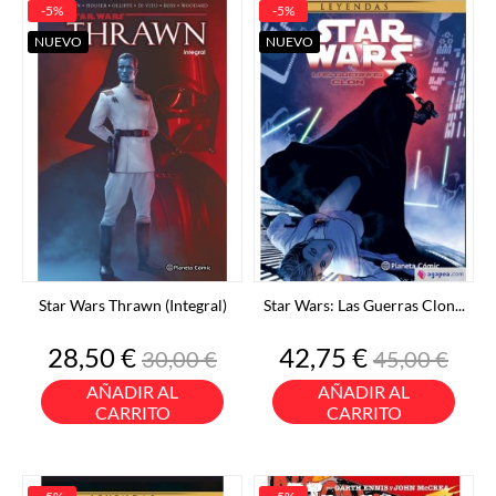
-5%
-5%
NUEVO
NUEVO
Star Wars Thrawn (Integral)
Star Wars: Las Guerras Clon...
Precio
Precio
Precio
Precio
28,50 €
42,75 €
30,00 €
45,00 €
base
base
AÑADIR AL
AÑADIR AL
CARRITO
CARRITO