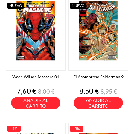
NUEVO
NUEVO
Wade Wilson Masacre 01
El Asombroso Spiderman 9
Precio
Precio
Precio
Precio
7,60 €
8,50 €
8,00 €
8,95 €
base
base
AÑADIR AL
AÑADIR AL
CARRITO
CARRITO
-5%
-5%