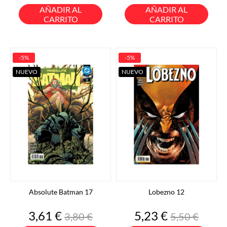
base
base
AÑADIR AL
AÑADIR AL
CARRITO
CARRITO
-5%
-5%
NUEVO
NUEVO
Absolute Batman 17
Lobezno 12
Precio
Precio
Precio
Precio
3,61 €
5,23 €
3,80 €
5,50 €