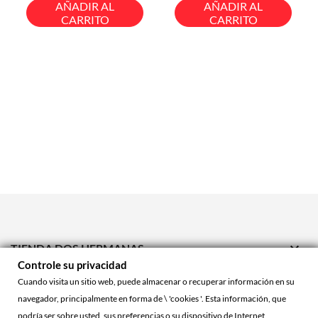
base
base
AÑADIR AL
AÑADIR AL
CARRITO
CARRITO

TIENDA DOS HERMANAS
Controle su privacidad

TIENDA ONLINE
Cuando visita un sitio web, puede almacenar o recuperar información en su
navegador, principalmente en forma de \ 'cookies '. Esta información, que

ACCOUNT
podría ser sobre usted, sus preferencias o su dispositivo de Internet