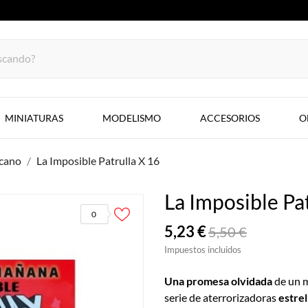
MINIATURAS
MODELISMO
ACCESORIOS
O
cano
La Imposible Patrulla X 16
La Imposible Pa
0
5,23 €
5,50 €
Impuestos incluidos
Una promesa olvidada
de un m
serie de aterrorizadoras
estrel