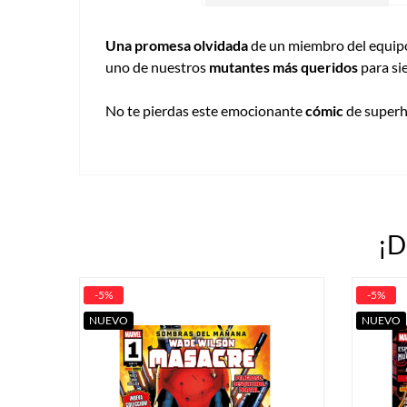
Una promesa olvidada
de un miembro del equip
uno de nuestros
mutantes más queridos
para si
No te pierdas este emocionante
cómic
de superhé
¡D
-5%
-5%
NUEVO
NUEVO