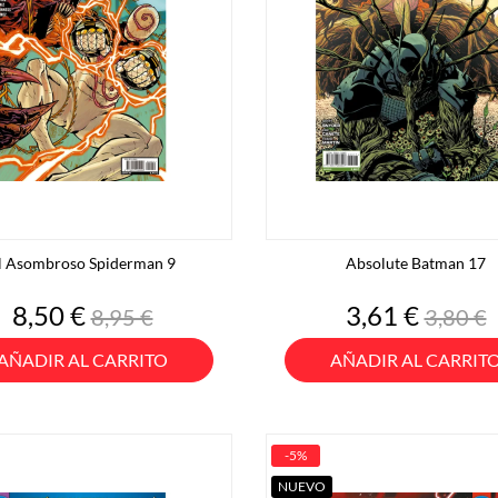
l Asombroso Spiderman 9
Absolute Batman 17
Precio
Precio
Precio
Preci
8,50 €
3,61 €
8,95 €
3,80 €
base
base
AÑADIR AL CARRITO
AÑADIR AL CARRIT
-5%
NUEVO