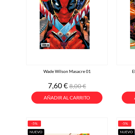
Wade Wilson Masacre 01
E
Precio
Precio
7,60 €
8,00 €
base
AÑADIR AL CARRITO
-5%
-5%
NUEVO
NUEVO