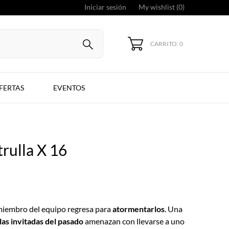
Iniciar sesión
My wishlist (
0
)
CARRITO: 0
FERTAS
EVENTOS
trulla X 16
iembro del equipo regresa para
atormentarlos
. Una
las invitadas del pasado
amenazan con llevarse a uno