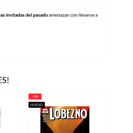
las invitadas del pasado
amenazan con llevarse a
S!
-5%
NUEVO