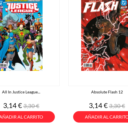
All In Justice League...
Absolute Flash 12
Precio
Precio
Precio
Preci
3,14 €
3,14 €
3,30 €
3,30 €
base
base
AÑADIR AL CARRITO
AÑADIR AL CARRIT