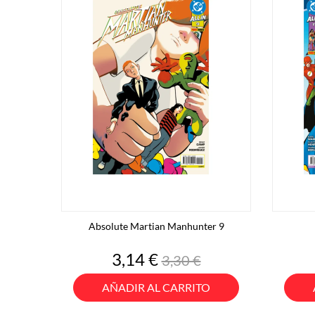
Absolute Martian Manhunter 9
Precio
Precio
3,14 €
3,30 €
base
AÑADIR AL CARRITO