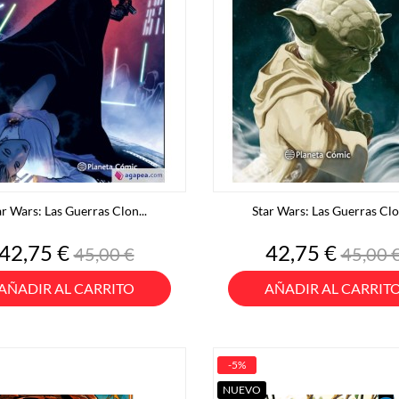
ar Wars: Las Guerras Clon...
Star Wars: Las Guerras Clon
Precio
Precio
Precio
Preci
42,75 €
42,75 €
45,00 €
45,00 
base
base
AÑADIR AL CARRITO
AÑADIR AL CARRIT
-5%
NUEVO