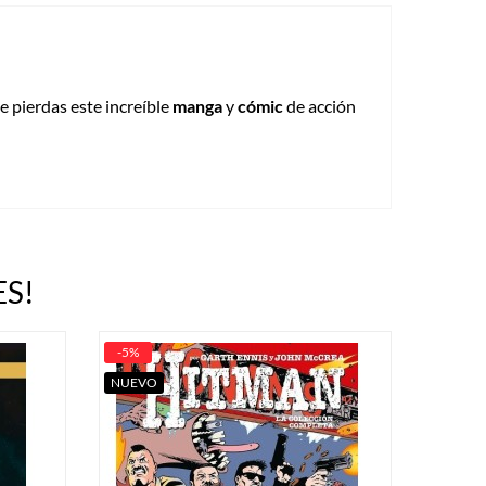
te pierdas este increíble
manga
y
cómic
de acción
S!
-5%
NUEVO