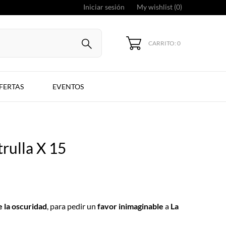
Iniciar sesión
My wishlist (
0
)
CARRITO: 0
FERTAS
EVENTOS
trulla X 15
e la oscuridad
, para pedir un
favor inimaginable
a
La