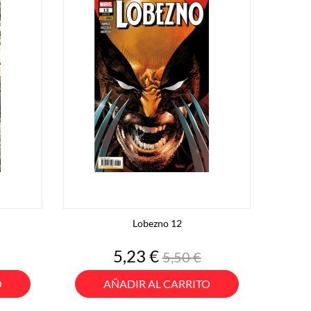
Lobezno 12
o
Precio
Precio
5,23 €
5,50 €
base
O
AÑADIR AL CARRITO