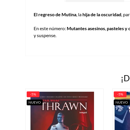
El regreso de Mutina
, la
hija de la oscuridad
, pa
En este número:
Mutantes asesinos
,
pasteles y 
y suspense.
¡D
-5%
-5%
NUEVO
NUEVO