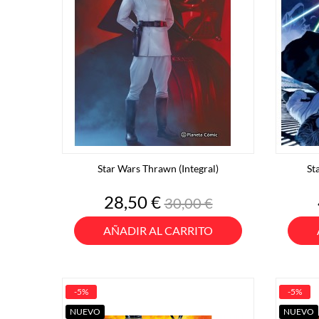
Star Wars Thrawn (Integral)
St
Precio
Precio
28,50 €
30,00 €
base
AÑADIR AL CARRITO
-5%
-5%
NUEVO
NUEVO