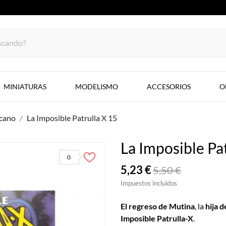
MINIATURAS
MODELISMO
ACCESORIOS
O
cano
La Imposible Patrulla X 15
La Imposible Pa
0
5,23 €
5,50 €
Impuestos incluidos
El regreso de Mutina
, la
hija d
Imposible Patrulla-X
.