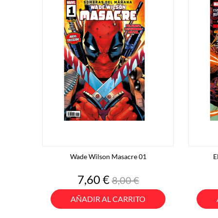
Wade Wilson Masacre 01
E
Precio
Precio
7,60 €
8,00 €
base
AÑADIR AL CARRITO