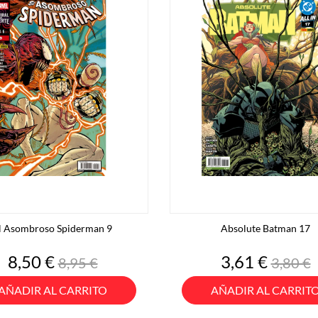
l Asombroso Spiderman 9
Absolute Batman 17
Precio
Precio
Precio
Preci
8,50 €
3,61 €
8,95 €
3,80 €
base
base
AÑADIR AL CARRITO
AÑADIR AL CARRIT