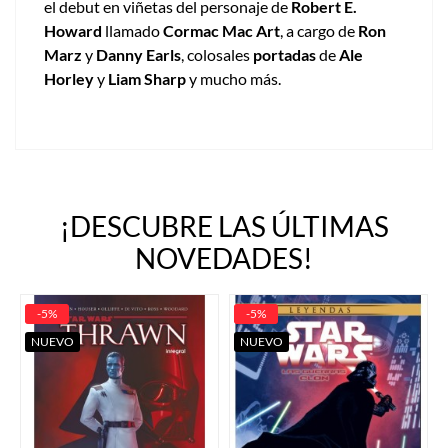
el debut en viñetas del personaje de
Robert E.
Howard
llamado
Cormac Mac Art
, a cargo de
Ron
Marz
y
Danny Earls
, colosales
portadas
de
Ale
Horley
y
Liam Sharp
y mucho más.
¡DESCUBRE LAS ÚLTIMAS
NOVEDADES!
-5%
-5%
NUEVO
NUEVO