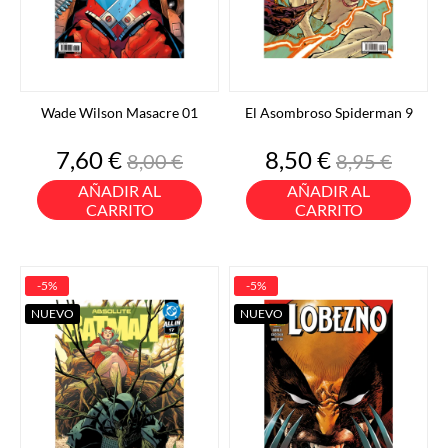
Wade Wilson Masacre 01
El Asombroso Spiderman 9
Precio
Precio
Precio
Precio
7,60 €
8,50 €
8,00 €
8,95 €
base
base
AÑADIR AL
AÑADIR AL
CARRITO
CARRITO
-5%
-5%
NUEVO
NUEVO