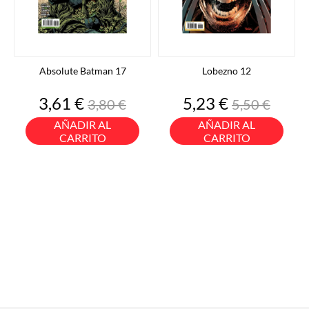
Absolute Batman 17
Lobezno 12
Precio
Precio
Precio
Precio
3,61 €
5,23 €
3,80 €
5,50 €
base
base
AÑADIR AL
AÑADIR AL
CARRITO
CARRITO