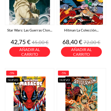
Star Wars: Las Guerras Clon...
Hitman La Colección...
Precio
Precio
Precio
Precio
42,75 €
68,40 €
45,00 €
72,00 €
base
base
AÑADIR AL
AÑADIR AL
CARRITO
CARRITO
-5%
-5%
NUEVO
NUEVO