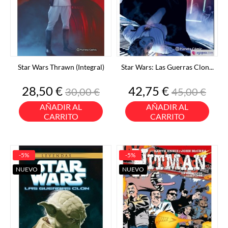
Star Wars Thrawn (Integral)
Star Wars: Las Guerras Clon...
Precio
Precio
Precio
Precio
28,50 €
42,75 €
30,00 €
45,00 €
base
base
AÑADIR AL
AÑADIR AL
CARRITO
CARRITO
-5%
-5%
NUEVO
NUEVO