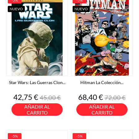
-5%
-5%
NUEVO
NUEVO
Star Wars: Las Guerras Clon...
Hitman La Colección...
Precio
Precio
Precio
Precio
42,75 €
68,40 €
45,00 €
72,00 €
base
base
AÑADIR AL
AÑADIR AL
CARRITO
CARRITO
-5%
-5%