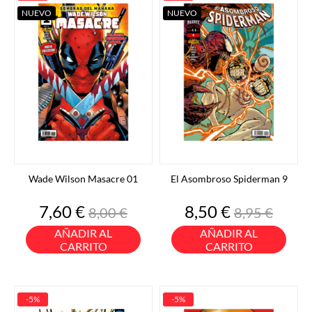
NUEVO
NUEVO
Wade Wilson Masacre 01
El Asombroso Spiderman 9
Precio
Precio
Precio
Precio
7,60 €
8,50 €
8,00 €
8,95 €
base
base
AÑADIR AL
AÑADIR AL
CARRITO
CARRITO
-5%
-5%