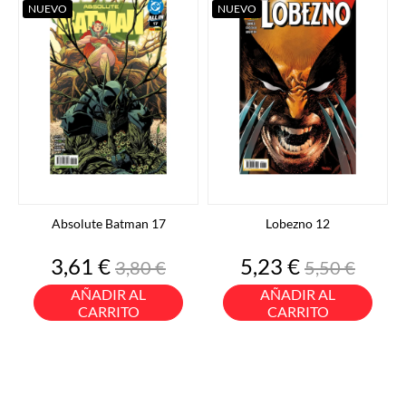
NUEVO
NUEVO
Absolute Batman 17
Lobezno 12
Precio
Precio
Precio
Precio
3,61 €
5,23 €
3,80 €
5,50 €
base
base
AÑADIR AL
AÑADIR AL
CARRITO
CARRITO