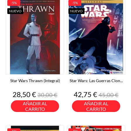
-5%
-5%
NUEVO
NUEVO
Star Wars Thrawn (Integral)
Star Wars: Las Guerras Clon...
Precio
Precio
Precio
Precio
28,50 €
42,75 €
30,00 €
45,00 €
base
base
AÑADIR AL
AÑADIR AL
CARRITO
CARRITO