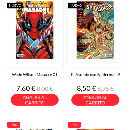
NUEVO
NUEVO
Wade Wilson Masacre 01
El Asombroso Spiderman 9
Precio
Precio
Precio
Precio
7,60 €
8,50 €
8,00 €
8,95 €
base
base
AÑADIR AL
AÑADIR AL
CARRITO
CARRITO
-5%
-5%