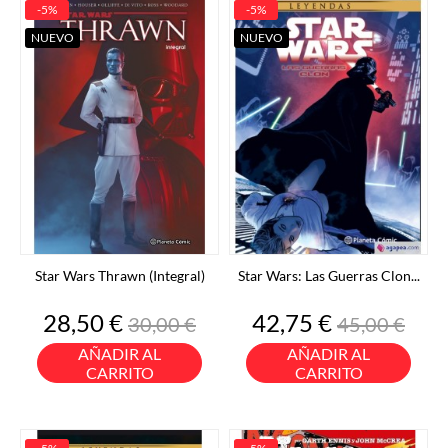
-5%
-5%
NUEVO
NUEVO
Star Wars Thrawn (Integral)
Star Wars: Las Guerras Clon...
Precio
Precio
Precio
Precio
28,50 €
42,75 €
30,00 €
45,00 €
base
base
AÑADIR AL
AÑADIR AL
CARRITO
CARRITO