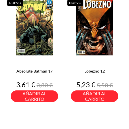
NUEVO
NUEVO
Absolute Batman 17
Lobezno 12
Precio
Precio
Precio
Precio
3,61 €
5,23 €
3,80 €
5,50 €
base
base
AÑADIR AL
AÑADIR AL
CARRITO
CARRITO