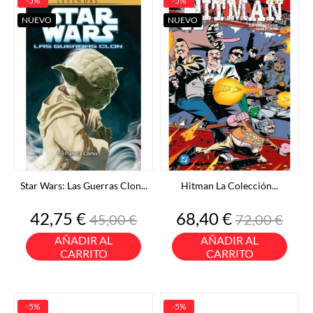
-5%
-5%
NUEVO
NUEVO
Star Wars: Las Guerras Clon...
Hitman La Colección...
Precio
Precio
Precio
Precio
42,75 €
68,40 €
45,00 €
72,00 €
base
base
AÑADIR AL
AÑADIR AL
CARRITO
CARRITO
-5%
-5%