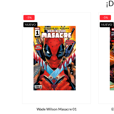
¡D
-5%
-5%
NUEVO
NUEVO
Wade Wilson Masacre 01
E