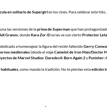
cula en solitario de Supergirl
en los cines. Para celebrar este hito,
una las versiones de la
prima de Superman
que han protagonizad
Adi Granov
, donde
Kara Zor-El
se las ve con cierto
Protector Leta
dedicado a homenajear la figura del recién fallecido
Gerry Conwa
tornos medievales
(desde el viaje
Camelot de Iron Man/Doctor 
royectos de Marvel Studios
:
Daredevil: Born Again 2
y
Punisher: O
 habituales
, como manda la tradición. No te pierdas esta
edición 