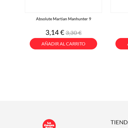
Absolute Martian Manhunter 9
Precio
Precio
3,14 €
3,30 €
base
AÑADIR AL CARRITO
TIEN