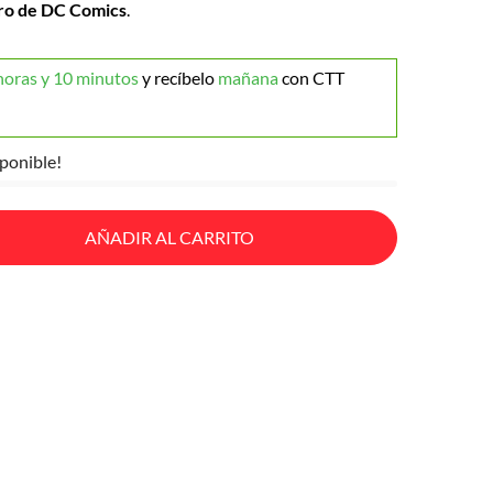
ro de DC Comics
.
horas y 10 minutos
y recíbelo
mañana
con CTT
ponible!
AÑADIR AL CARRITO