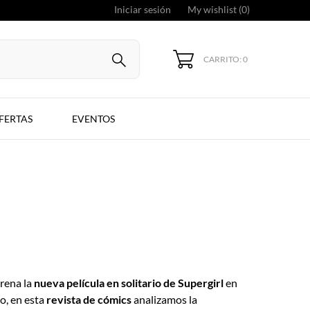
Iniciar sesión
My wishlist (
0
)
CARRITO: 0
FERTAS
EVENTOS
rena la
nueva película en solitario de Supergirl
en
to, en esta
revista de cómics
analizamos la