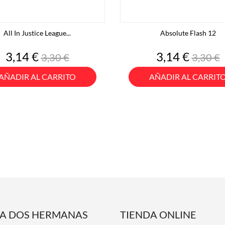
All In Justice League...
Absolute Flash 12
Precio
Precio
Precio
Preci
3,14 €
3,14 €
3,30 €
3,30 €
base
base
AÑADIR AL CARRITO
AÑADIR AL CARRIT
DA DOS HERMANAS
TIENDA ONLINE