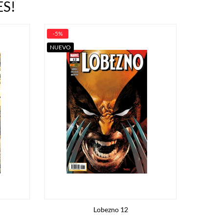
S!
-5%
NUEVO
Lobezno 12