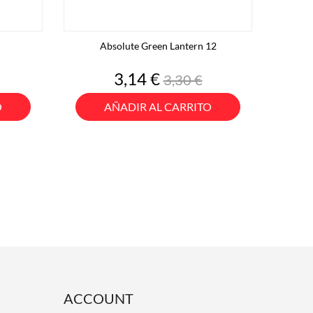
Absolute Green Lantern 12
o
Precio
Precio
3,14 €
3,30 €
base
O
AÑADIR AL CARRITO
ACCOUNT