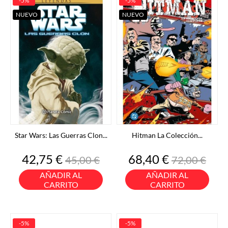
-5%
-5%
NUEVO
NUEVO
Star Wars: Las Guerras Clon...
Hitman La Colección...
Precio
Precio
Precio
Precio
42,75 €
68,40 €
45,00 €
72,00 €
base
base
AÑADIR AL
AÑADIR AL
CARRITO
CARRITO
-5%
-5%