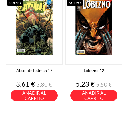
NUEVO
NUEVO
Absolute Batman 17
Lobezno 12
Precio
Precio
Precio
Precio
3,61 €
5,23 €
3,80 €
5,50 €
base
base
AÑADIR AL
AÑADIR AL
CARRITO
CARRITO