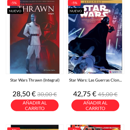
-5%
-5%
NUEVO
NUEVO
Star Wars Thrawn (Integral)
Star Wars: Las Guerras Clon...
Precio
Precio
Precio
Precio
28,50 €
42,75 €
30,00 €
45,00 €
base
base
AÑADIR AL
AÑADIR AL
CARRITO
CARRITO