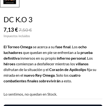
DC K.O 3
7,13 €
7,50 €
Impuestos incluidos
El Torneo Omega
se acerca a su
fase final
. Los
ocho
luchadores
que quedan en pie se enfrentan a la
prueba
definitiva
inmersos en su propio
infierno personal
. Los
héroes
comienzan a desfallecer mientras los
villanos
disfrutan de la situación y el
Corazón de Apókolips
fija su
mirada en el
nuevo Rey Omega
. Solo los
cuatro
combatientes finales
sobrevivirán
a esto.
Lo sentimos, no quedan en Stock.