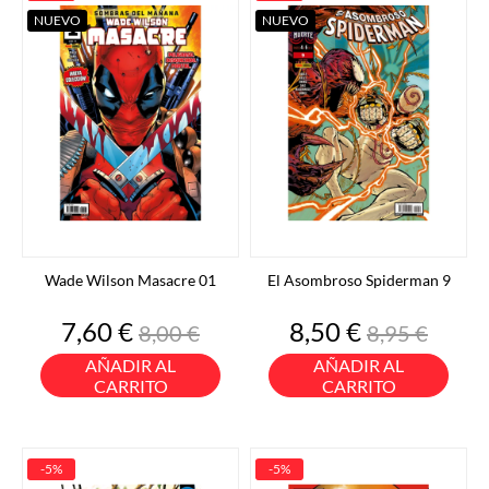
NUEVO
NUEVO
Wade Wilson Masacre 01
El Asombroso Spiderman 9
Precio
Precio
Precio
Precio
7,60 €
8,50 €
8,00 €
8,95 €
base
base
AÑADIR AL
AÑADIR AL
CARRITO
CARRITO
-5%
-5%