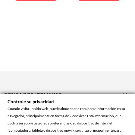

TIENDA DOS HERMANAS
Controle su privacidad

TIENDA ONLINE
Cuando visita un sitio web, puede almacenar o recuperar información en su
navegador, principalmente en forma de \ 'cookies '. Esta información, que

ACCOUNT
podría ser sobre usted, sus preferencias o su dispositivo de Internet
(computadora, tableta o dispositivo móvil), se utiliza principalmente para