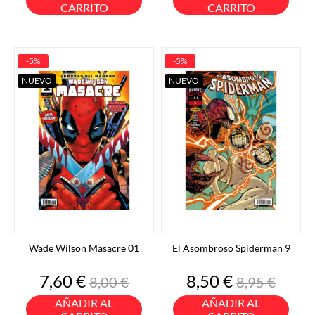
CARRITO
CARRITO
-5%
-5%
NUEVO
NUEVO
Wade Wilson Masacre 01
El Asombroso Spiderman 9
Precio
Precio
Precio
Precio
7,60 €
8,50 €
8,00 €
8,95 €
base
base
AÑADIR AL
AÑADIR AL