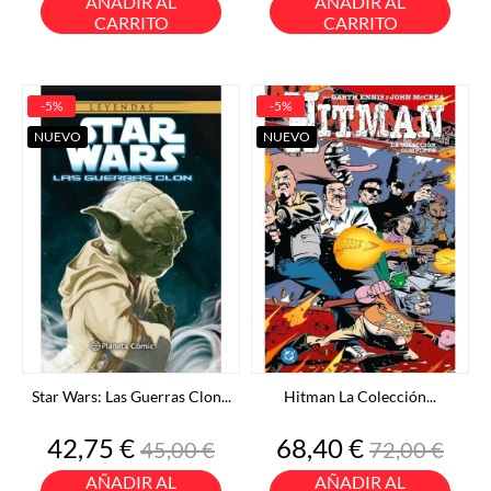
AÑADIR AL
AÑADIR AL
CARRITO
CARRITO
-5%
-5%
NUEVO
NUEVO
Star Wars: Las Guerras Clon...
Hitman La Colección...
Precio
Precio
Precio
Precio
42,75 €
68,40 €
45,00 €
72,00 €
base
base
AÑADIR AL
AÑADIR AL