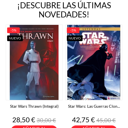
¡DESCUBRE LAS ÚLTIMAS
NOVEDADES!
-5%
-5%
NUEVO
NUEVO
Star Wars Thrawn (Integral)
Star Wars: Las Guerras Clon...
Precio
Precio
Precio
Precio
28,50 €
42,75 €
30,00 €
45,00 €
base
base