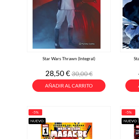
Star Wars Thrawn (Integral)
St
Precio
Precio
28,50 €
30,00 €
base
AÑADIR AL CARRITO
-5%
-5%
NUEVO
NUEVO