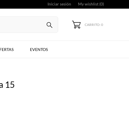
Iniciar sesión
My wishlist (
0
)
CARRITO: 0
FERTAS
EVENTOS
a 15