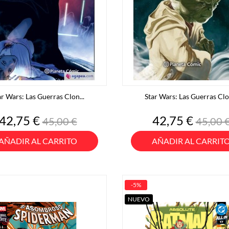
ar Wars: Las Guerras Clon...
Star Wars: Las Guerras Clon
Precio
Precio
Precio
Preci
42,75 €
42,75 €
45,00 €
45,00 
base
base
AÑADIR AL CARRITO
AÑADIR AL CARRIT
-5%
NUEVO