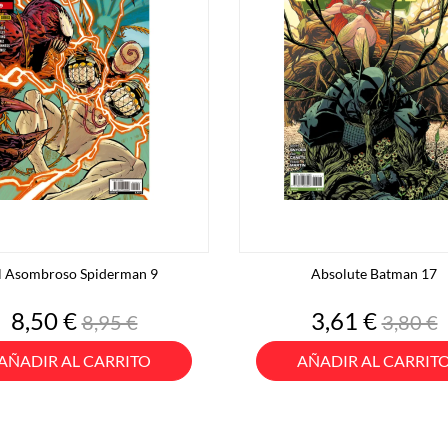
l Asombroso Spiderman 9
Absolute Batman 17
Precio
Precio
Precio
Preci
8,50 €
3,61 €
8,95 €
3,80 €
base
base
AÑADIR AL CARRITO
AÑADIR AL CARRIT