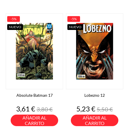
-5%
-5%
NUEVO
NUEVO
Absolute Batman 17
Lobezno 12
Precio
Precio
Precio
Precio
3,61 €
5,23 €
3,80 €
5,50 €
base
base
AÑADIR AL
AÑADIR AL
CARRITO
CARRITO