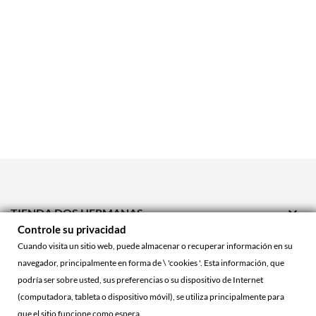

TIENDA DOS HERMANAS
Controle su privacidad

TIENDA ONLINE
Cuando visita un sitio web, puede almacenar o recuperar información en su
navegador, principalmente en forma de \ 'cookies '. Esta información, que

ACCOUNT
podría ser sobre usted, sus preferencias o su dispositivo de Internet
(computadora, tableta o dispositivo móvil), se utiliza principalmente para
que el sitio funcione como espera.