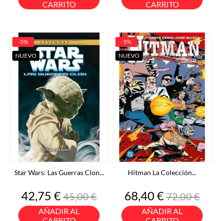
CARRITO
CARRITO
-5%
-5%
NUEVO
NUEVO
Star Wars: Las Guerras Clon...
Hitman La Colección...
Precio
Precio
Precio
Precio
42,75 €
68,40 €
45,00 €
72,00 €
base
base
AÑADIR AL
AÑADIR AL
CARRITO
CARRITO