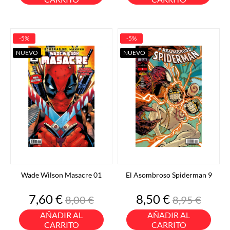
-5%
-5%
NUEVO
NUEVO
Wade Wilson Masacre 01
El Asombroso Spiderman 9
Precio
Precio
Precio
Precio
7,60 €
8,50 €
8,00 €
8,95 €
base
base
AÑADIR AL
AÑADIR AL
CARRITO
CARRITO