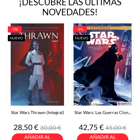
¡DESCUBRE LAS ÚLTIMAS
NOVEDADES!
-5%
-5%
NUEVO
NUEVO
Star Wars Thrawn (Integral)
Star Wars: Las Guerras Clon...
Precio
Precio
Precio
Precio
28,50 €
42,75 €
30,00 €
45,00 €
base
base
AÑADIR AL
AÑADIR AL