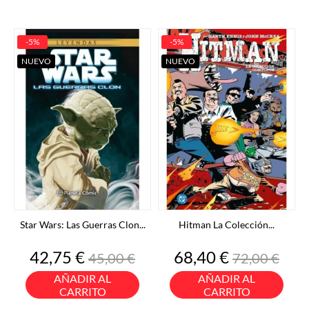
-5%
-5%
NUEVO
NUEVO
Star Wars: Las Guerras Clon...
Hitman La Colección...
Precio
Precio
Precio
Precio
42,75 €
68,40 €
45,00 €
72,00 €
base
base
AÑADIR AL
AÑADIR AL
CARRITO
CARRITO