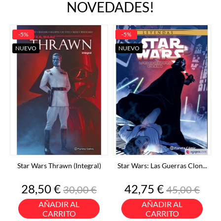
NOVEDADES!
-5%
-5%
NUEVO
NUEVO
Star Wars Thrawn (Integral)
Star Wars: Las Guerras Clon...
Precio
Precio
Precio
Precio
28,50 €
42,75 €
30,00 €
45,00 €
base
base
AÑADIR AL
AÑADIR AL
CARRITO
CARRITO