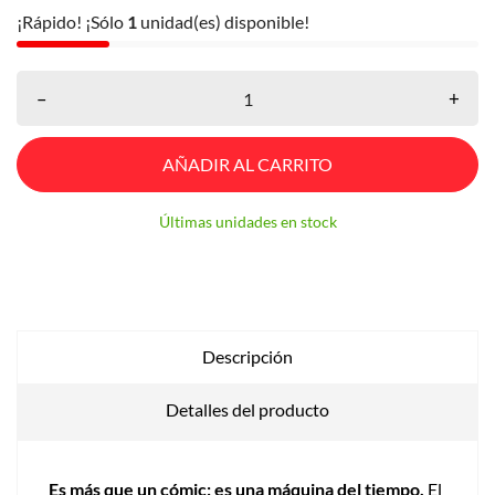
¡Rápido! ¡Sólo
1
unidad(es) disponible!
–
+
AÑADIR AL CARRITO
Últimas unidades en stock
Descripción
Detalles del producto
Es más que un cómic: es una máquina del tiempo.
El