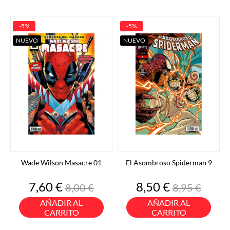
-5%
-5%
NUEVO
NUEVO
Wade Wilson Masacre 01
El Asombroso Spiderman 9
Precio
Precio
Precio
Precio
7,60 €
8,50 €
8,00 €
8,95 €
base
base
AÑADIR AL
AÑADIR AL
CARRITO
CARRITO