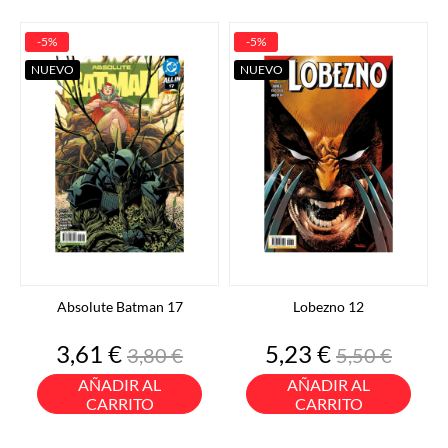
-5%
-5%
NUEVO
NUEVO
Absolute Batman 17
Lobezno 12
Precio
Precio
Precio
Precio
3,61 €
5,23 €
3,80 €
5,50 €
base
base
AÑADIR AL
AÑADIR AL
CARRITO
CARRITO