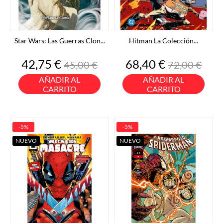
Star Wars: Las Guerras Clon...
Hitman La Colección...
Precio
Precio
Precio
Precio
42,75 €
68,40 €
45,00 €
72,00 €
base
base
AÑADIR AL
AÑADIR AL
CARRITO
CARRITO
-5%
-5%
NUEVO
NUEVO