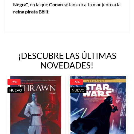
Negra"
, en la que
Conan
se lanza a alta mar junto a la
reina pirata Bêlit
.
¡DESCUBRE LAS ÚLTIMAS
NOVEDADES!
-5%
-5%
NUEVO
NUEVO