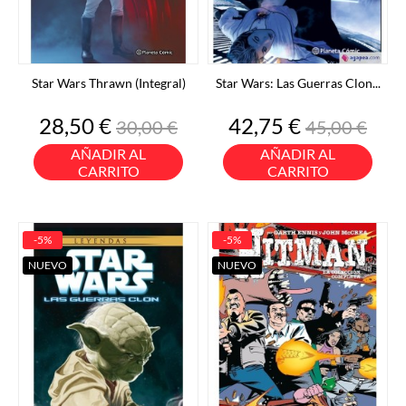
Star Wars Thrawn (Integral)
Star Wars: Las Guerras Clon...
Precio
Precio
Precio
Precio
28,50 €
42,75 €
30,00 €
45,00 €
base
base
AÑADIR AL
AÑADIR AL
CARRITO
CARRITO
-5%
-5%
NUEVO
NUEVO