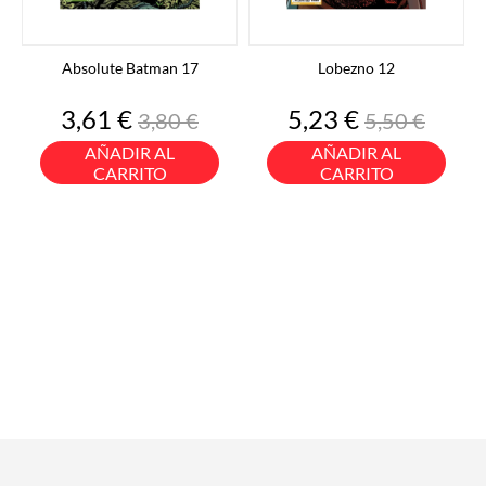
Absolute Batman 17
Lobezno 12
Precio
Precio
Precio
Precio
3,61 €
5,23 €
3,80 €
5,50 €
base
base
AÑADIR AL
AÑADIR AL
CARRITO
CARRITO