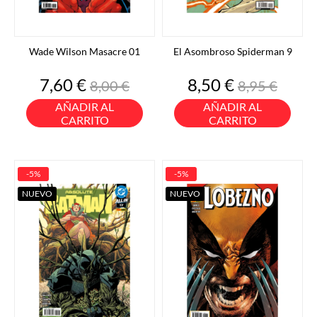
Wade Wilson Masacre 01
El Asombroso Spiderman 9
Precio
Precio
Precio
Precio
7,60 €
8,50 €
8,00 €
8,95 €
base
base
AÑADIR AL
AÑADIR AL
CARRITO
CARRITO
-5%
-5%
NUEVO
NUEVO