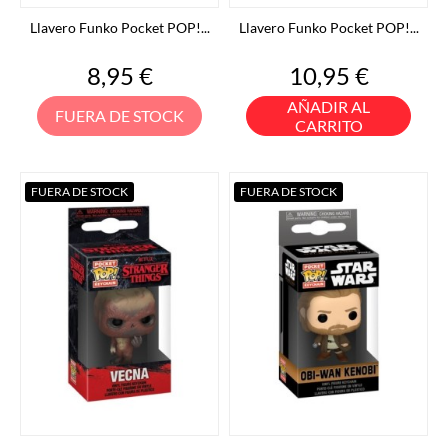
Llavero Funko Pocket POP!...
Llavero Funko Pocket POP!...
Precio
Precio
8,95 €
10,95 €
AÑADIR AL
FUERA DE STOCK
CARRITO
FUERA DE STOCK
FUERA DE STOCK