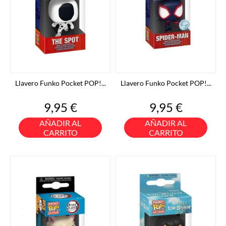
Llavero Funko Pocket POP!...
Llavero Funko Pocket POP!...
Precio
Precio
9,95 €
9,95 €
AÑADIR AL
AÑADIR AL
CARRITO
CARRITO