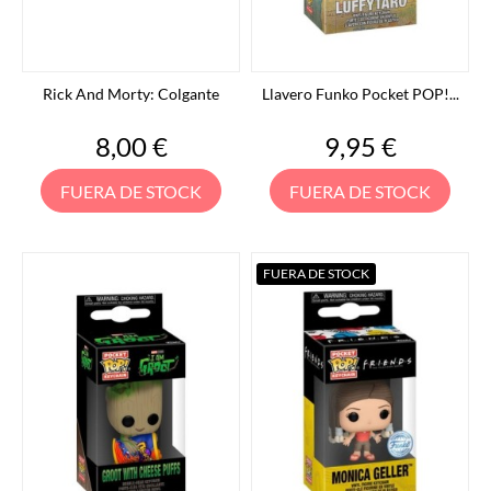
Rick And Morty: Colgante
Llavero Funko Pocket POP!...
Precio
Precio
8,00 €
9,95 €
FUERA DE STOCK
FUERA DE STOCK
FUERA DE STOCK