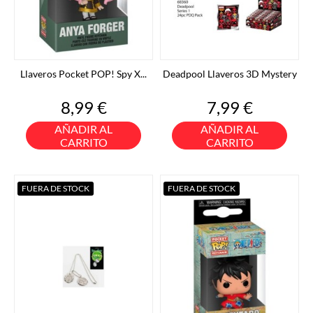
Llaveros Pocket POP! Spy X...
Deadpool Llaveros 3D Mystery
Precio
Precio
8,99 €
7,99 €
AÑADIR AL
AÑADIR AL
CARRITO
CARRITO
FUERA DE STOCK
FUERA DE STOCK