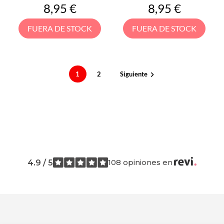
Precio
Precio
8,95 €
8,95 €
FUERA DE STOCK
FUERA DE STOCK
1
2
Siguiente

108 opiniones en
4.9 / 5