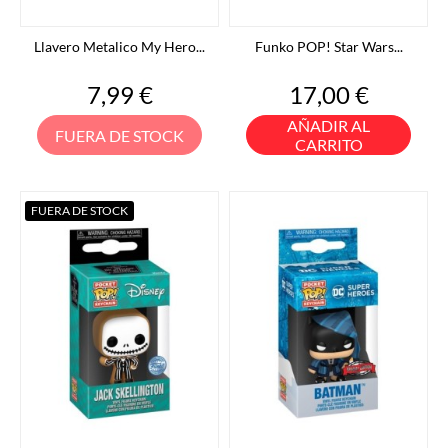
Llavero Metalico My Hero...
Funko POP! Star Wars...
Precio
Precio
7,99 €
17,00 €
AÑADIR AL
FUERA DE STOCK
CARRITO
FUERA DE STOCK