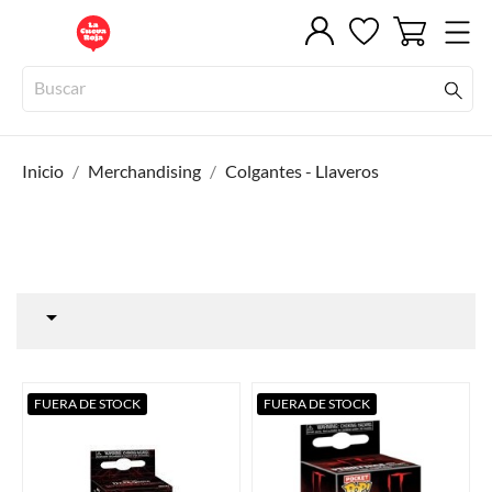
Inicio
Merchandising
Colgantes - Llaveros

FUERA DE STOCK
FUERA DE STOCK