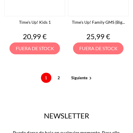
Time's Up! Kids 1
Time's Up! Family GMS (Big...
Precio
Precio
20,99 €
25,99 €
FUERA DE STOCK
FUERA DE STOCK
1
2
Siguiente

NEWSLETTER
Puede darse de baja en cualquier momento. Para ello,