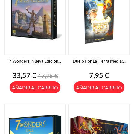
7 Wonders: Nueva Edicion...
Duelo Por La Tierra Media:...
Precio
Precio
Precio
33,57 €
7,95 €
47,95 €
base
AÑADIR AL CARRITO
AÑADIR AL CARRITO