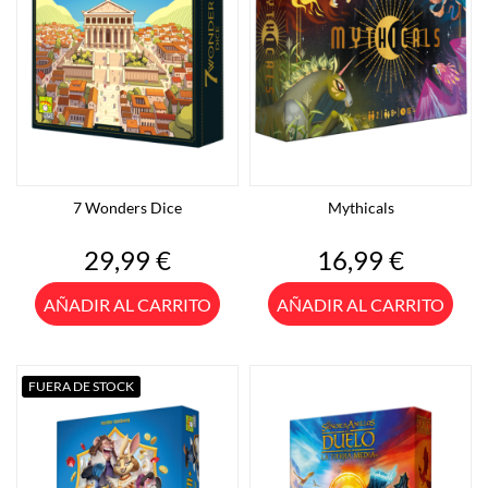
7 Wonders Dice
Mythicals
Precio
Precio
29,99 €
16,99 €
AÑADIR AL CARRITO
AÑADIR AL CARRITO
FUERA DE STOCK