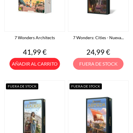
7 Wonders Architects
7 Wonders: Cities - Nueva...
Precio
Precio
41,99 €
24,99 €
AÑADIR AL CARRITO
FUERA DE STOCK
FUERA DE STOCK
FUERA DE STOCK