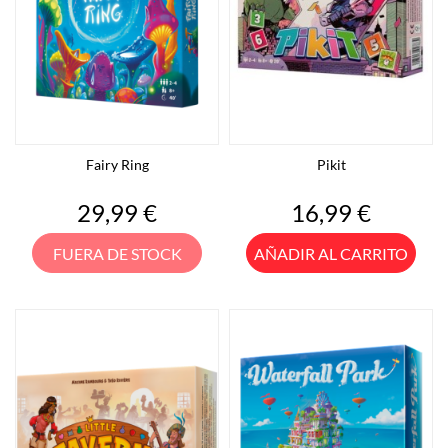
Fairy Ring
Pikit
Precio
Precio
29,99 €
16,99 €
FUERA DE STOCK
AÑADIR AL CARRITO