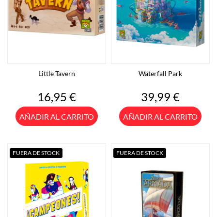
Little Tavern
Waterfall Park
Precio
Precio
16,95 €
39,99 €
AÑADIR AL CARRITO
AÑADIR AL CARRITO
FUERA DE STOCK
FUERA DE STOCK