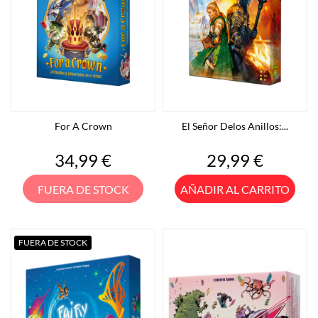
For A Crown
El Señor Delos Anillos:...
Precio
Precio
34,99 €
29,99 €
FUERA DE STOCK
AÑADIR AL CARRITO
FUERA DE STOCK