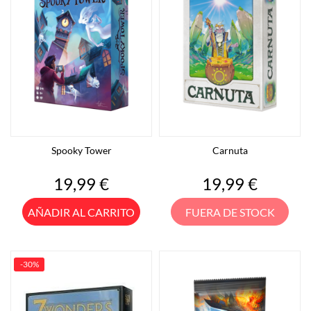
Spooky Tower
Carnuta
Precio
Precio
19,99 €
19,99 €
AÑADIR AL CARRITO
FUERA DE STOCK
-30%