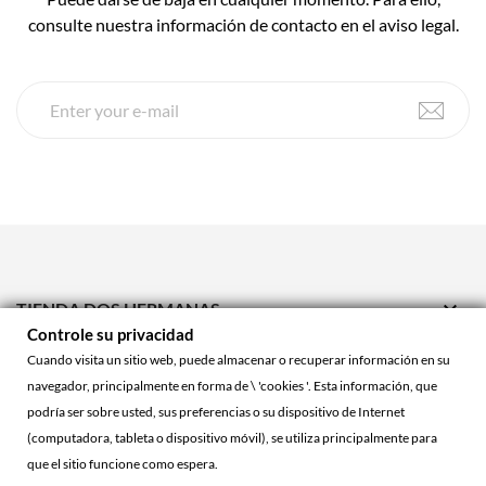
consulte nuestra información de contacto en el aviso legal.

TIENDA DOS HERMANAS
Controle su privacidad

TIENDA ONLINE
Cuando visita un sitio web, puede almacenar o recuperar información en su
navegador, principalmente en forma de \ 'cookies '. Esta información, que

ACCOUNT
podría ser sobre usted, sus preferencias o su dispositivo de Internet
(computadora, tableta o dispositivo móvil), se utiliza principalmente para
que el sitio funcione como espera.