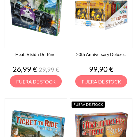
Heat: Visión De Túnel
20th Anniversary Deluxe...
Precio
Precio
Precio
26,99 €
99,90 €
29,99 €
base
FUERA DE STOCK
FUERA DE STOCK
FUERA DE STOCK