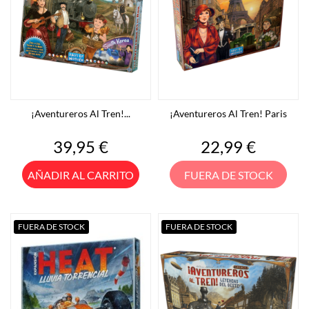
¡Aventureros Al Tren!...
¡Aventureros Al Tren! Paris
Precio
Precio
39,95 €
22,99 €
AÑADIR AL CARRITO
FUERA DE STOCK
FUERA DE STOCK
FUERA DE STOCK