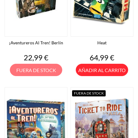
¡Aventureros Al Tren! Berlín
Heat
Precio
Precio
22,99 €
64,99 €
FUERA DE STOCK
AÑADIR AL CARRITO
FUERA DE STOCK