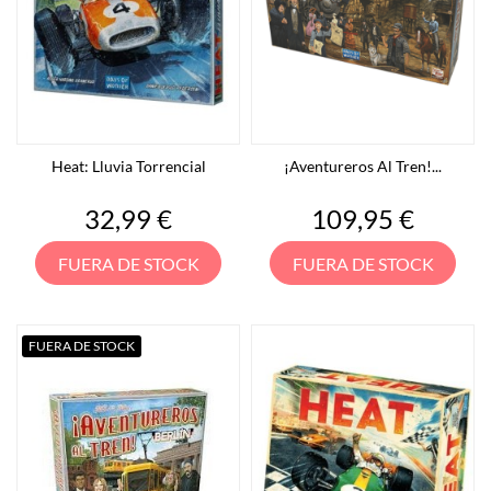
Heat: Lluvia Torrencial
¡Aventureros Al Tren!...
Precio
Precio
32,99 €
109,95 €
FUERA DE STOCK
FUERA DE STOCK
FUERA DE STOCK