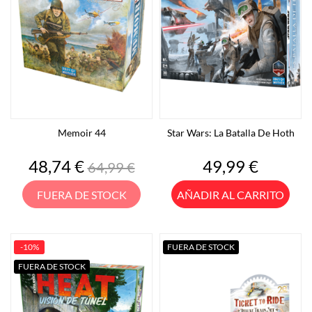
Memoir 44
Star Wars: La Batalla De Hoth
Precio
Precio
Precio
48,74 €
49,99 €
64,99 €
base
FUERA DE STOCK
AÑADIR AL CARRITO
-10%
FUERA DE STOCK
FUERA DE STOCK