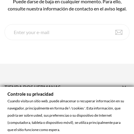
Puede darse de baja en cualquier momento. Para ello,
consulte nuestra información de contacto en el aviso legal.

TIENDA DOS HERMANAS
Controle su privacidad

TIENDA ONLINE
Cuando visita un sitio web, puede almacenar o recuperar información en su
navegador, principalmente en forma de \ 'cookies '. Esta información, que

ACCOUNT
podría ser sobre usted, sus preferencias o su dispositivo de Internet
(computadora, tableta o dispositivo móvil), se utiliza principalmente para
que el sitio funcione como espera.