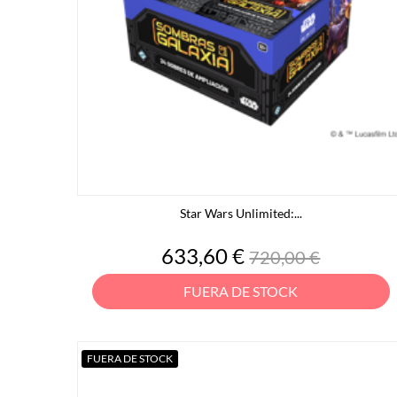
Star Wars Unlimited:...
Precio
Precio
633,60 €
720,00 €
base
FUERA DE STOCK
FUERA DE STOCK