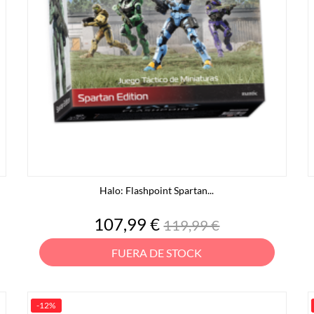
Halo: Flashpoint Spartan...
Precio
Precio
107,99 €
119,99 €
base
FUERA DE STOCK
-12%