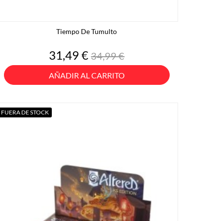
Tiempo De Tumulto
Precio
Precio
31,49 €
34,99 €
base
AÑADIR AL CARRITO
FUERA DE STOCK