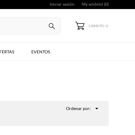
Iniciar sesión
My wishlist (
0
)
CARRITO: 0
FERTAS
EVENTOS

Ordenar por: