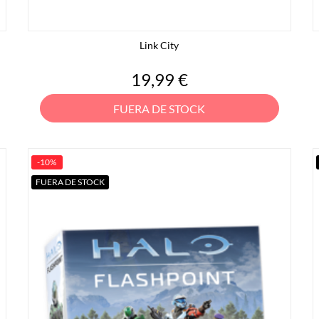
Link City
Precio
19,99 €
FUERA DE STOCK
-10%
FUERA DE STOCK