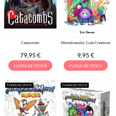
Catacombs
Monsdrawsity: Cute Creatures
Precio
Precio
79,95 €
9,95 €
FUERA DE STOCK
FUERA DE STOCK
FUERA DE STOCK
FUERA DE STOCK