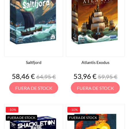
Saltfjord
Atlantis Exodus
Precio
Precio
Precio
Precio
58,46 €
53,96 €
64,95 €
59,95 €
base
base
FUERA DE STOCK
FUERA DE STOCK
-10%
-10%
FUERA DE STOCK
FUERA DE STOCK