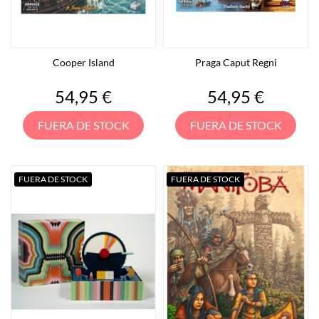
Cooper Island
Praga Caput Regni
Precio
Precio
54,95 €
54,95 €
FUERA DE STOCK
FUERA DE STOCK
FUERA DE STOCK
FUERA DE STOCK