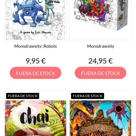
Monsdrawsity: Robots
Monsdrawsity
Precio
Precio
9,95 €
24,95 €
FUERA DE STOCK
FUERA DE STOCK
FUERA DE STOCK
FUERA DE STOCK