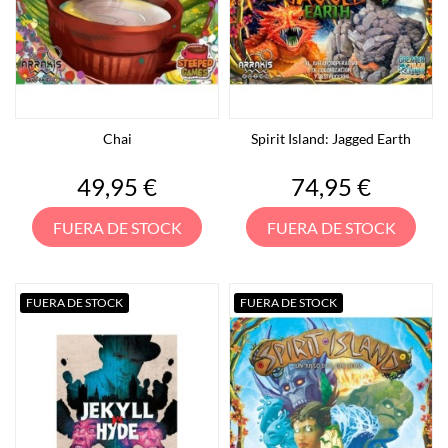
Chai
Spirit Island: Jagged Earth
Precio
Precio
49,95 €
74,95 €
FUERA DE STOCK
FUERA DE STOCK
FUERA DE STOCK
FUERA DE STOCK