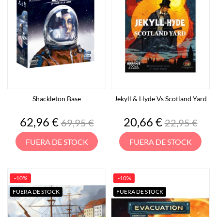
Shackleton Base
Jekyll & Hyde Vs Scotland Yard
Precio
Precio
Precio
Precio
62,96 €
20,66 €
69,95 €
22,95 €
base
base
FUERA DE STOCK
FUERA DE STOCK
-10%
-10%
FUERA DE STOCK
FUERA DE STOCK