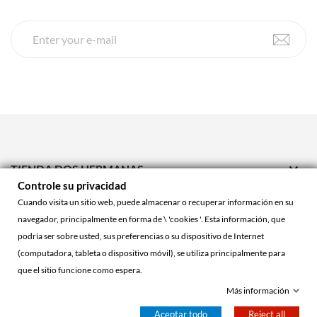

TIENDA DOS HERMANAS
Controle su privacidad

TIENDA ONLINE
Cuando visita un sitio web, puede almacenar o recuperar información en su
navegador, principalmente en forma de \ 'cookies '. Esta información, que

ACCOUNT
podría ser sobre usted, sus preferencias o su dispositivo de Internet
(computadora, tableta o dispositivo móvil), se utiliza principalmente para
que el sitio funcione como espera.
© 2026 - La Cueva Roja™
Más información
Aceptar todo
Reject all