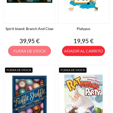
Spirit Island: Branch And Claw
Platypus
Precio
Precio
39,95 €
19,95 €
FUERA DE STOCK
AÑADIR AL CARRITO
FUERA DE STOCK
FUERA DE STOCK