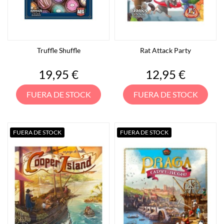
Truffle Shuffle
Rat Attack Party
Precio
Precio
19,95 €
12,95 €
FUERA DE STOCK
FUERA DE STOCK
FUERA DE STOCK
FUERA DE STOCK