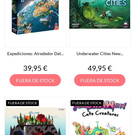
Expediciones: Alrededor Del...
Underwater Cities New...
Precio
Precio
39,95 €
49,95 €
FUERA DE STOCK
FUERA DE STOCK
FUERA DE STOCK
FUERA DE STOCK