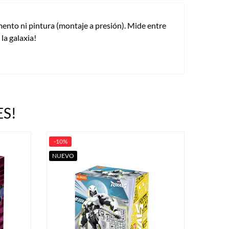
ento ni pintura (montaje a presión). Mide entre
la galaxia!
S!
-10%
NUEVO