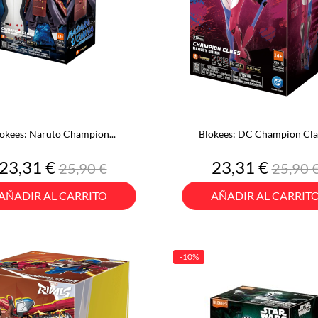
okees: Naruto Champion...
Blokees: DC Champion Clas
Precio
Precio
Precio
Preci
23,31 €
23,31 €
25,90 €
25,90 
base
base
AÑADIR AL CARRITO
AÑADIR AL CARRIT
-10%