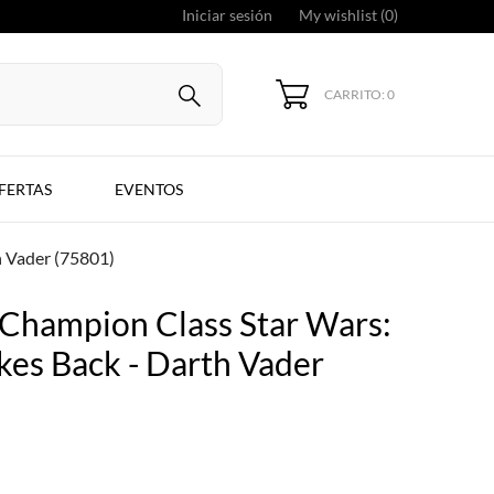
Iniciar sesión
My wishlist (
0
)
CARRITO: 0
FERTAS
EVENTOS
h Vader (75801)
 Champion Class Star Wars:
kes Back - Darth Vader