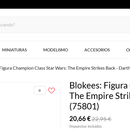
MINIATURAS
MODELISMO
ACCESORIOS
O
Figura Champion Class Star Wars: The Empire Strikes Back - Dart
Blokees: Figura
0
The Empire Stri
(75801)
20,66 €
22,95 €
Impuestos incluidos