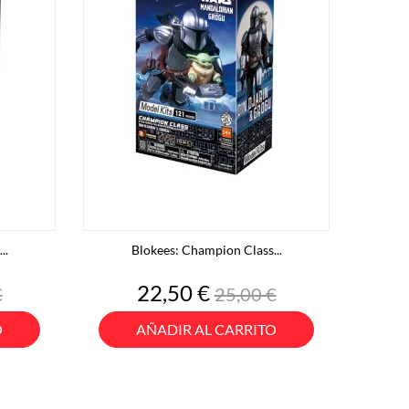
..
Blokees: Champion Class...
o
Precio
Precio
22,50 €
€
25,00 €
base
O
AÑADIR AL CARRITO