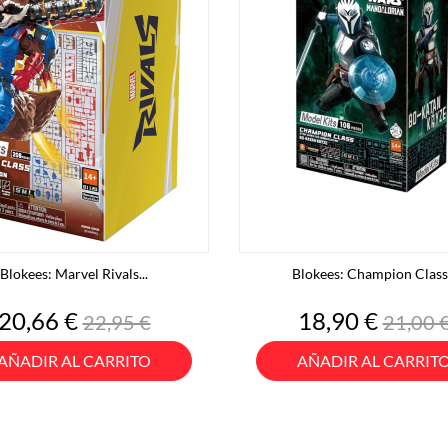
Blokees: Marvel Rivals...
Blokees: Champion Class.
Precio
Precio
Precio
Preci
20,66 €
18,90 €
22,95 €
21,00 
base
base
AÑADIR AL CARRITO
AÑADIR AL CARRIT