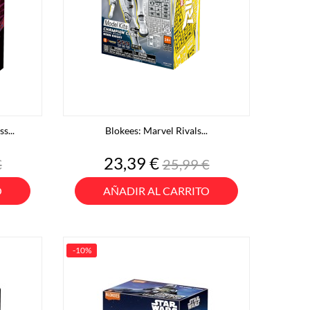
s...
Blokees: Marvel Rivals...
o
Precio
Precio
23,39 €
€
25,99 €
base
O
AÑADIR AL CARRITO
-10%