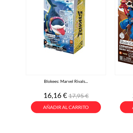
Blokees: Marvel Rivals...
Precio
Precio
16,16 €
17,95 €
base
AÑADIR AL CARRITO