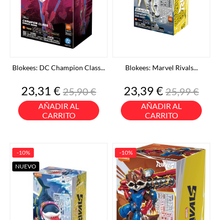
Blokees: DC Champion Class...
Blokees: Marvel Rivals...
Precio
Precio
Precio
Precio
23,31 €
23,39 €
25,90 €
25,99 €
base
base
AÑADIR AL
AÑADIR AL
CARRITO
CARRITO
-10%
-10%
NUEVO