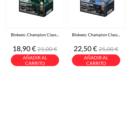
Blokees: Champion Class...
Blokees: Champion Class...
Precio
Precio
Precio
Precio
18,90 €
22,50 €
21,00 €
25,00 €
base
base
AÑADIR AL
AÑADIR AL
CARRITO
CARRITO