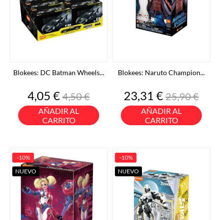
Blokees: DC Batman Wheels...
Blokees: Naruto Champion...
Precio
Precio
Precio
Precio
4,05 €
23,31 €
4,50 €
25,90 €
base
base
AÑADIR AL
AÑADIR AL
CARRITO
CARRITO
-10%
-10%
NUEVO
NUEVO