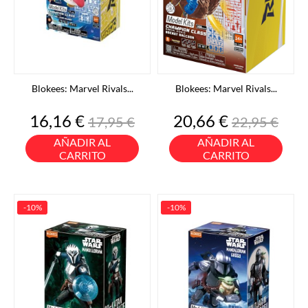
Blokees: Marvel Rivals...
Blokees: Marvel Rivals...
Precio
Precio
Precio
Precio
16,16 €
20,66 €
17,95 €
22,95 €
base
base
AÑADIR AL
AÑADIR AL
CARRITO
CARRITO
-10%
-10%