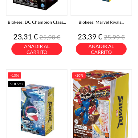
Blokees: DC Champion Class...
Blokees: Marvel Rivals...
Precio
Precio
Precio
Precio
23,31 €
23,39 €
25,90 €
25,99 €
base
base
AÑADIR AL
AÑADIR AL
CARRITO
CARRITO
-10%
-10%
NUEVO