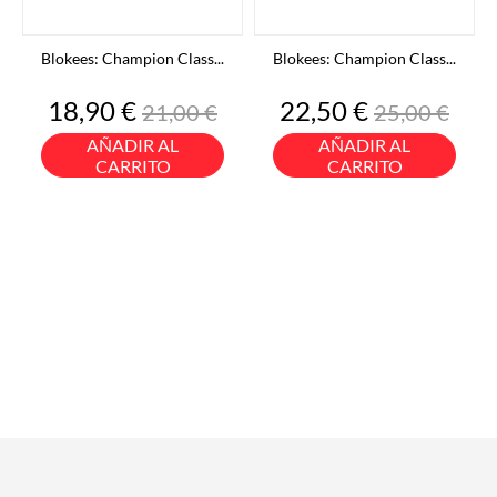
Blokees: Champion Class...
Blokees: Champion Class...
Precio
Precio
Precio
Precio
18,90 €
22,50 €
21,00 €
25,00 €
base
base
AÑADIR AL
AÑADIR AL
CARRITO
CARRITO