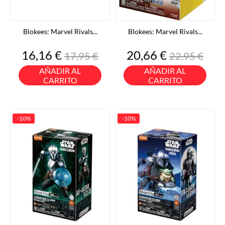
Blokees: Marvel Rivals...
Blokees: Marvel Rivals...
Precio
Precio
Precio
Precio
16,16 €
20,66 €
17,95 €
22,95 €
base
base
AÑADIR AL
AÑADIR AL
CARRITO
CARRITO
-10%
-10%