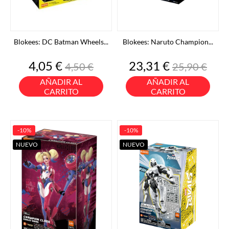
Blokees: DC Batman Wheels...
Blokees: Naruto Champion...
Precio
Precio
Precio
Precio
4,05 €
23,31 €
4,50 €
25,90 €
base
base
AÑADIR AL
AÑADIR AL
CARRITO
CARRITO
-10%
-10%
NUEVO
NUEVO