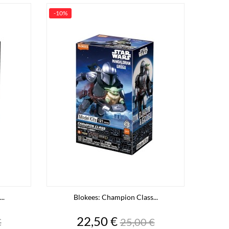
-10%
..
Blokees: Champion Class...
o
Precio
Precio
22,50 €
€
25,00 €