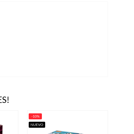
S!
-10%
NUEVO