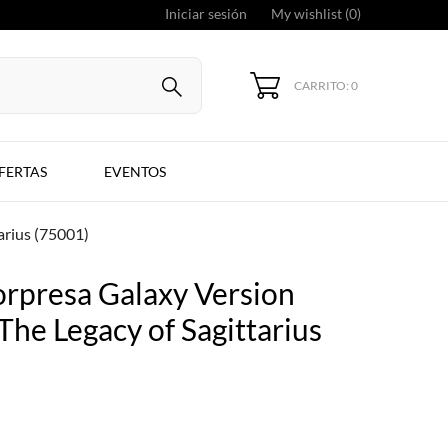
Iniciar sesión
My wishlist (
0
)
CARRITO: 0
FERTAS
EVENTOS
tarius (75001)
orpresa Galaxy Version
 The Legacy of Sagittarius