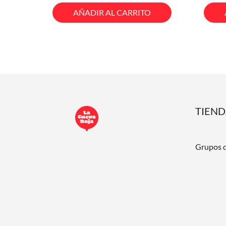
base
AÑADIR AL CARRITO
TIEN
Grupos 