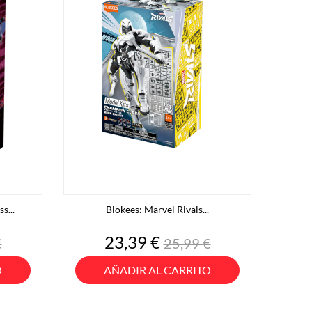
s...
Blokees: Marvel Rivals...
o
Precio
Precio
23,39 €
€
25,99 €
base
O
AÑADIR AL CARRITO