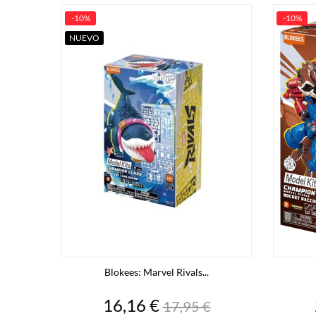
-10%
-10%
NUEVO
Blokees: Marvel Rivals...
Precio
Precio
16,16 €
17,95 €