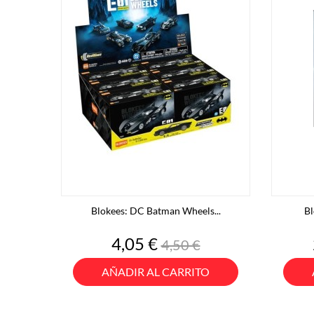
Blokees: DC Batman Wheels...
Bl
Precio
Precio
4,05 €
4,50 €
base
AÑADIR AL CARRITO