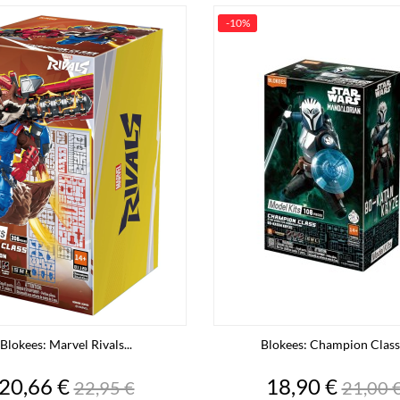
-10%
Blokees: Marvel Rivals...
Blokees: Champion Class.
Precio
Precio
Precio
Preci
20,66 €
18,90 €
22,95 €
21,00 