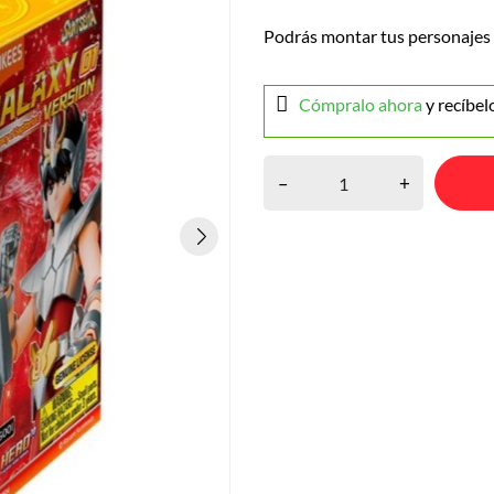
Podrás montar tus personajes f
Cómpralo ahora
y recíbel
–
+