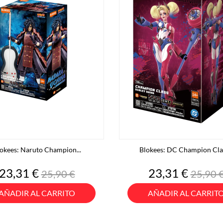
okees: Naruto Champion...
Blokees: DC Champion Clas
Precio
Precio
Precio
Preci
23,31 €
23,31 €
25,90 €
25,90 
base
base
AÑADIR AL CARRITO
AÑADIR AL CARRIT