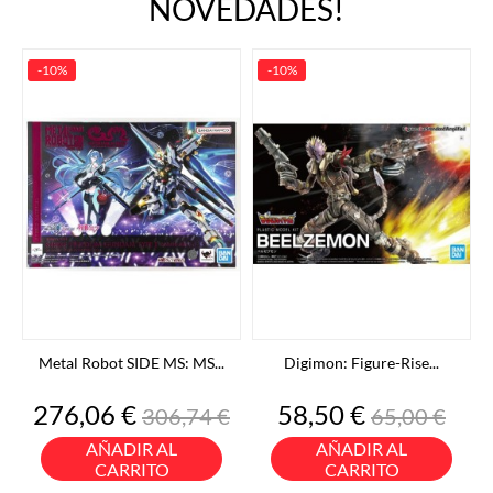
NOVEDADES!
-10%
-10%
Metal Robot SIDE MS: MS...
Digimon: Figure-Rise...
Precio
Precio
Precio
Precio
276,06 €
58,50 €
306,74 €
65,00 €
base
base
AÑADIR AL
AÑADIR AL
CARRITO
CARRITO