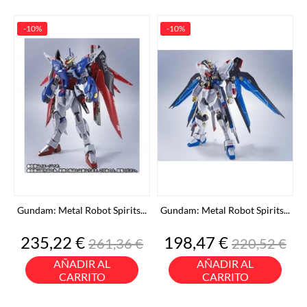
-10%
-10%
Gundam: Metal Robot Spirits...
Gundam: Metal Robot Spirits...
Precio
Precio
Precio
Precio
235,22 €
198,47 €
261,36 €
220,52 €
base
base
AÑADIR AL
AÑADIR AL
CARRITO
CARRITO