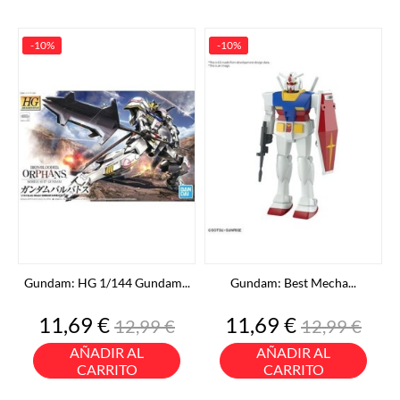
-10%
-10%
Gundam: HG 1/144 Gundam...
Gundam: Best Mecha...
Precio
Precio
Precio
Precio
11,69 €
11,69 €
12,99 €
12,99 €
base
base
AÑADIR AL
AÑADIR AL
CARRITO
CARRITO