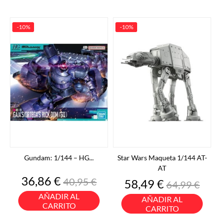
-10%
-10%
Gundam: 1/144 – HG...
Star Wars Maqueta 1/144 AT-
AT
Precio
Precio
36,86 €
40,95 €
Precio
Precio
58,49 €
64,99 €
base
base
AÑADIR AL
AÑADIR AL
CARRITO
CARRITO