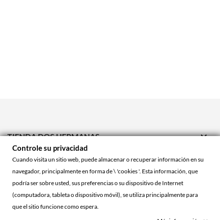

TIENDA DOS HERMANAS
Controle su privacidad

TIENDA ONLINE
Cuando visita un sitio web, puede almacenar o recuperar información en su
navegador, principalmente en forma de \ 'cookies '. Esta información, que

ACCOUNT
podría ser sobre usted, sus preferencias o su dispositivo de Internet
(computadora, tableta o dispositivo móvil), se utiliza principalmente para
que el sitio funcione como espera.
© 2026 - La Cueva Roja™