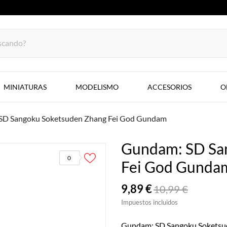
MINIATURAS
MODELISMO
ACCESORIOS
O
SD Sangoku Soketsuden Zhang Fei God Gundam
Gundam: SD Sa
0
Fei God Gunda
9,89 €
10,99 €
Impuestos incluidos
Gundam: SD Sangoku Soketsu