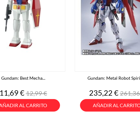
Gundam: Best Mecha...
Gundam: Metal Robot Spirit
Precio
Precio
Precio
Preci
11,69 €
235,22 €
12,99 €
261,36
base
base
AÑADIR AL CARRITO
AÑADIR AL CARRIT