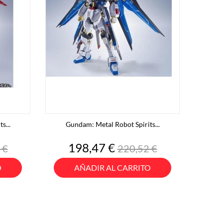
s...
Gundam: Metal Robot Spirits...
o
Precio
Precio
198,47 €
 €
220,52 €
base
O
AÑADIR AL CARRITO