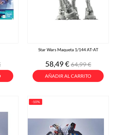
Star Wars Maqueta 1/144 AT-AT
o
Precio
Precio
58,49 €
€
64,99 €
base
O
AÑADIR AL CARRITO
-10%