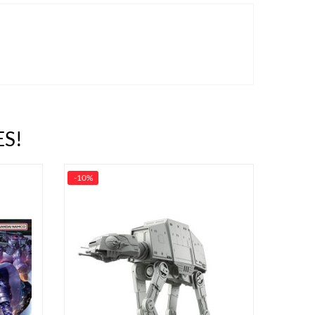
S!
-10%