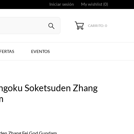
Iniciar sesión
My wishlist (
0
)
CARRITO: 0
FERTAS
EVENTOS
ngoku Soketsuden Zhang
m
den Zhang Fei God Gundam