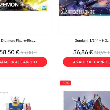
Digimon: Figure-Rise...
Gundam: 1/144 – HG...
Precio
Precio
Precio
Preci
58,50 €
36,86 €
65,00 €
40,95 
base
base
AÑADIR AL CARRITO
AÑADIR AL CARRIT
-10%