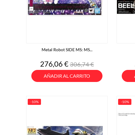
Metal Robot SIDE MS: MS...
Precio
Precio
276,06 €
306,74 €
base
AÑADIR AL CARRITO
-10%
-10%