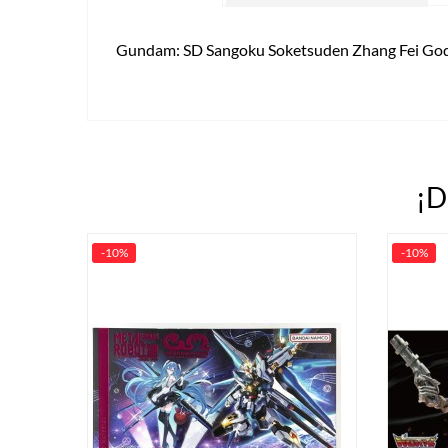
Gundam: SD Sangoku Soketsuden Zhang Fei G
¡D
-10%
-10%