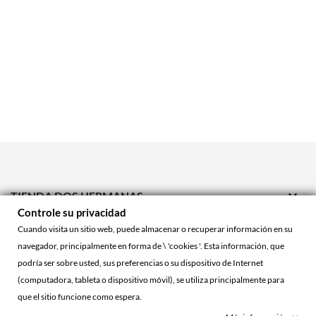

TIENDA DOS HERMANAS
Controle su privacidad

TIENDA ONLINE
Cuando visita un sitio web, puede almacenar o recuperar información en su
navegador, principalmente en forma de \ 'cookies '. Esta información, que

ACCOUNT
podría ser sobre usted, sus preferencias o su dispositivo de Internet
(computadora, tableta o dispositivo móvil), se utiliza principalmente para
que el sitio funcione como espera.
© 2026 - La Cueva Roja™