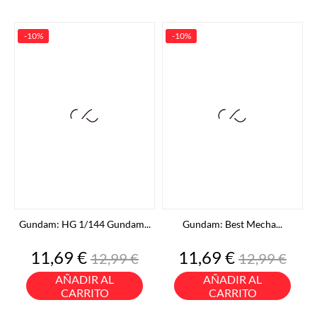
-10%
-10%
Gundam: HG 1/144 Gundam...
Gundam: Best Mecha...
Precio
Precio
Precio
Precio
11,69 €
11,69 €
12,99 €
12,99 €
base
base
AÑADIR AL
AÑADIR AL
CARRITO
CARRITO