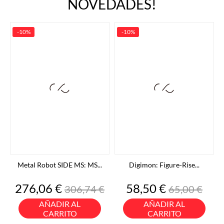
NOVEDADES!
-10%
-10%
Metal Robot SIDE MS: MS...
Digimon: Figure-Rise...
Precio
Precio
Precio
Precio
276,06 €
58,50 €
306,74 €
65,00 €
base
base
AÑADIR AL
AÑADIR AL
CARRITO
CARRITO