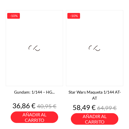
-10%
-10%
Gundam: 1/144 – HG...
Star Wars Maqueta 1/144 AT-
AT
Precio
Precio
36,86 €
40,95 €
Precio
Precio
58,49 €
64,99 €
base
base
AÑADIR AL
AÑADIR AL
CARRITO
CARRITO