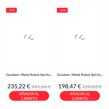
-10%
-10%
Gundam: Metal Robot Spirits...
Gundam: Metal Robot Spirits...
Precio
Precio
Precio
Precio
235,22 €
198,47 €
261,36 €
220,52 €
base
base
AÑADIR AL
AÑADIR AL
CARRITO
CARRITO