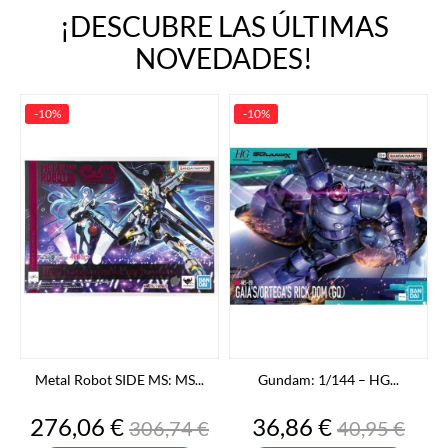
¡DESCUBRE LAS ÚLTIMAS
NOVEDADES!
-10%
-10%
Metal Robot SIDE MS: MS...
Gundam: 1/144 – HG...
Precio
Precio
Precio
Precio
276,06 €
36,86 €
306,74 €
40,95 €