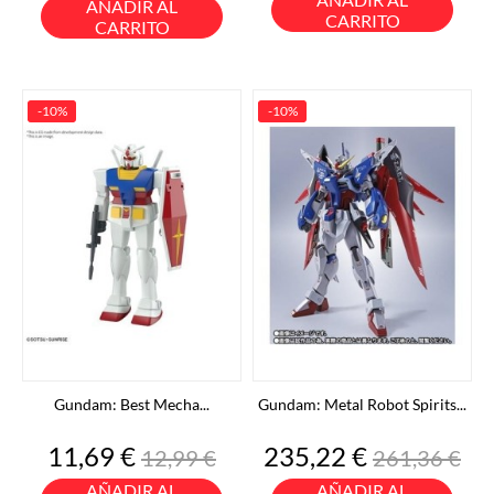
AÑADIR AL
CARRITO
CARRITO
-10%
-10%
Gundam: Best Mecha...
Gundam: Metal Robot Spirits...
Precio
Precio
Precio
Precio
11,69 €
235,22 €
12,99 €
261,36 €
base
base
AÑADIR AL
AÑADIR AL