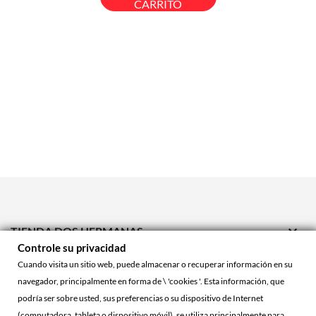
CARRITO

TIENDA DOS HERMANAS
Controle su privacidad

TIENDA ONLINE
Cuando visita un sitio web, puede almacenar o recuperar información en su
navegador, principalmente en forma de \ 'cookies '. Esta información, que

ACCOUNT
podría ser sobre usted, sus preferencias o su dispositivo de Internet
(computadora, tableta o dispositivo móvil), se utiliza principalmente para