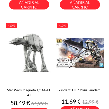
base
base
AÑADIR AL
AÑADIR AL
CARRITO
CARRITO
-10%
-10%
Star Wars Maqueta 1/144 AT-
Gundam: HG 1/144 Gundam...
AT
Precio
Precio
11,69 €
12,99 €
Precio
Precio
58,49 €
64,99 €
base
base
AÑADIR AL