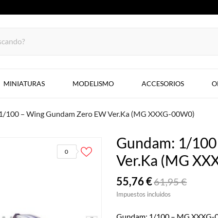
MINIATURAS
MODELISMO
ACCESORIOS
O
1/100 – Wing Gundam Zero EW Ver.Ka (MG XXXG-00W0)
Gundam: 1/100
0
Ver.Ka (MG XX
55,76 €
61,95 €
Impuestos incluidos
Gundam: 1/100 – MG XXXG-