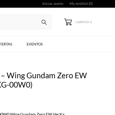
Iniciar sesión
My wishlist (
0
)
CARRITO: 0
FERTAS
EVENTOS
 – Wing Gundam Zero EW
XG-00W0)
00W0 Wing Gundam Zero EW Ver.Ka