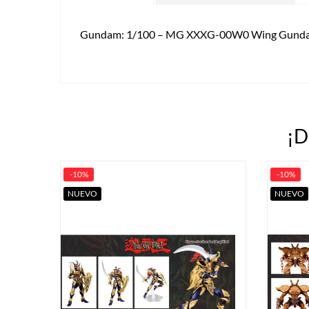
Gundam: 1/100 – MG XXXG-00W0 Wing Gunda
¡D
-10%
-10%
NUEVO
NUEVO