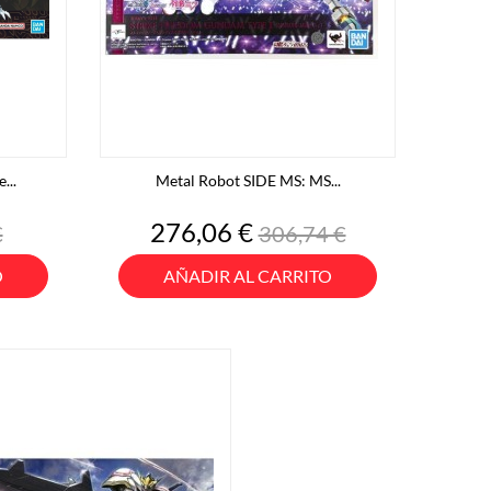
...
Metal Robot SIDE MS: MS...
o
Precio
Precio
276,06 €
€
306,74 €
base
O
AÑADIR AL CARRITO