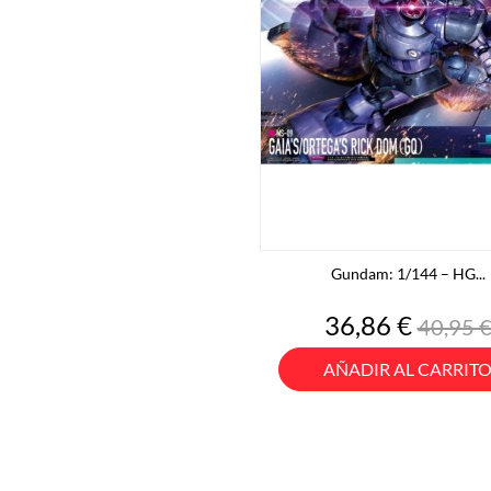
Gundam: 1/144 – HG...
Precio
Precio
36,86 €
40,95 
base
AÑADIR AL CARRIT