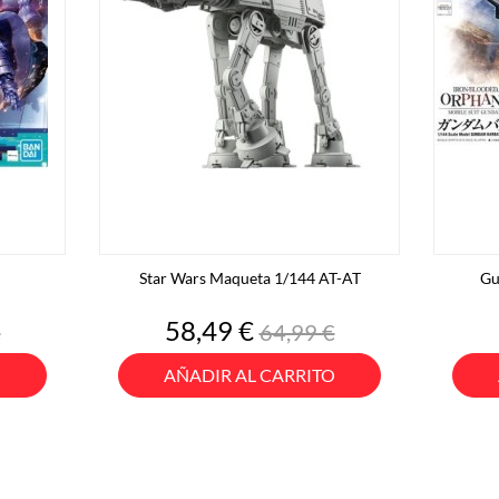
Star Wars Maqueta 1/144 AT-AT
Gu
Precio
Precio
58,49 €
€
64,99 €
base
O
AÑADIR AL CARRITO