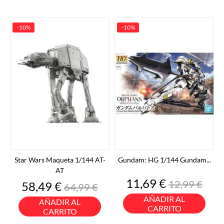
-10%
-10%
Star Wars Maqueta 1/144 AT-
Gundam: HG 1/144 Gundam...
AT
Precio
Precio
11,69 €
12,99 €
Precio
Precio
58,49 €
64,99 €
base
base
AÑADIR AL
AÑADIR AL
CARRITO
CARRITO