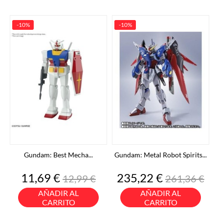
-10%
-10%
Gundam: Best Mecha...
Gundam: Metal Robot Spirits...
Precio
Precio
Precio
Precio
11,69 €
235,22 €
12,99 €
261,36 €
base
base
AÑADIR AL
AÑADIR AL
CARRITO
CARRITO