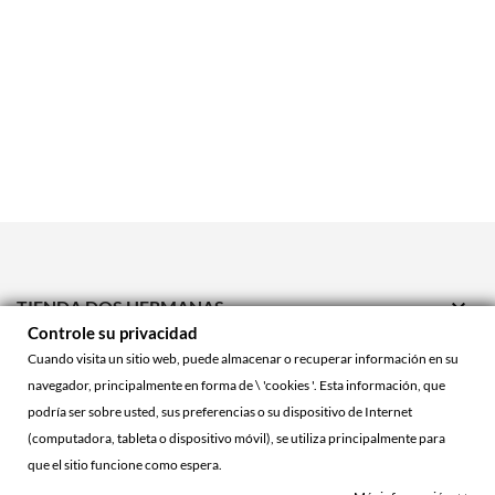

TIENDA DOS HERMANAS
Controle su privacidad

TIENDA ONLINE
Cuando visita un sitio web, puede almacenar o recuperar información en su
navegador, principalmente en forma de \ 'cookies '. Esta información, que

ACCOUNT
podría ser sobre usted, sus preferencias o su dispositivo de Internet
(computadora, tableta o dispositivo móvil), se utiliza principalmente para
que el sitio funcione como espera.
© 2026 - La Cueva Roja™