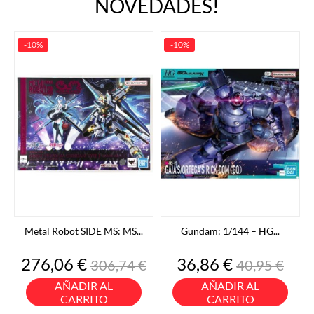
NOVEDADES!
-10%
-10%
Metal Robot SIDE MS: MS...
Gundam: 1/144 – HG...
Precio
Precio
Precio
Precio
276,06 €
36,86 €
306,74 €
40,95 €
base
base
AÑADIR AL
AÑADIR AL
CARRITO
CARRITO