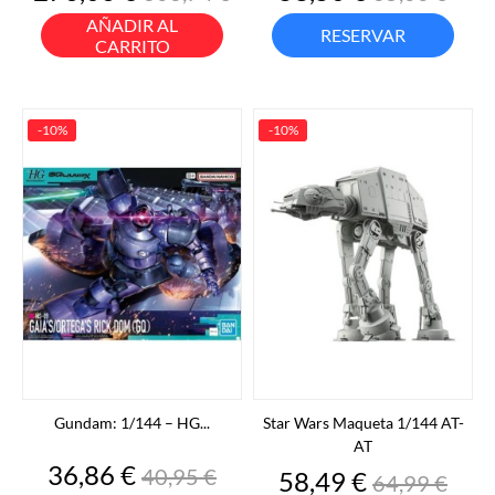
base
base
AÑADIR AL
RESERVAR
CARRITO
-10%
-10%
Gundam: 1/144 – HG...
Star Wars Maqueta 1/144 AT-
AT
Precio
Precio
36,86 €
40,95 €
Precio
Precio
58,49 €
64,99 €