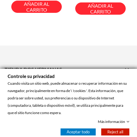
base
base
AÑADIR AL
AÑADIR AL
CARRITO
CARRITO

TIENDA DOS HERMANAS
Controle su privacidad

TIENDA ONLINE
Cuando visita un sitio web, puede almacenar o recuperar información en su
navegador, principalmente en forma de \ 'cookies '. Esta información, que

ACCOUNT
podría ser sobre usted, sus preferencias o su dispositivo de Internet
(computadora, tableta o dispositivo móvil), se utiliza principalmente para
que el sitio funcione como espera.
© 2026 - La Cueva Roja™
Más información
Aceptar todo
Reject all