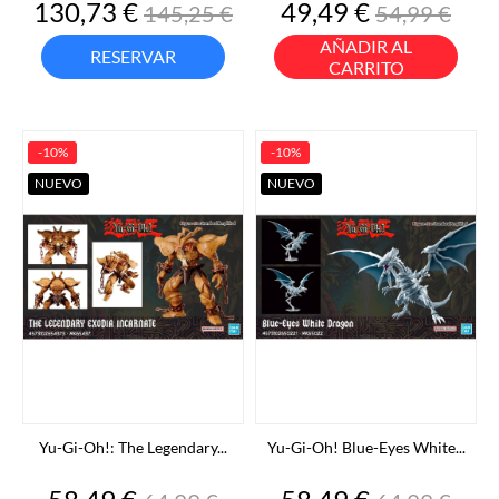
Precio
Precio
Precio
Precio
130,73 €
49,49 €
145,25 €
54,99 €
base
base
AÑADIR AL
RESERVAR
CARRITO
-10%
-10%
NUEVO
NUEVO
Yu-Gi-Oh!: The Legendary...
Yu-Gi-Oh! Blue-Eyes White...
Precio
Precio
Precio
Precio