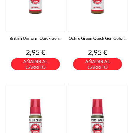
British Uniform Quick Gen...
Ochre Green Quick Gen Color...
Precio
Precio
2,95 €
2,95 €
AÑADIR AL
AÑADIR AL
CARRITO
CARRITO