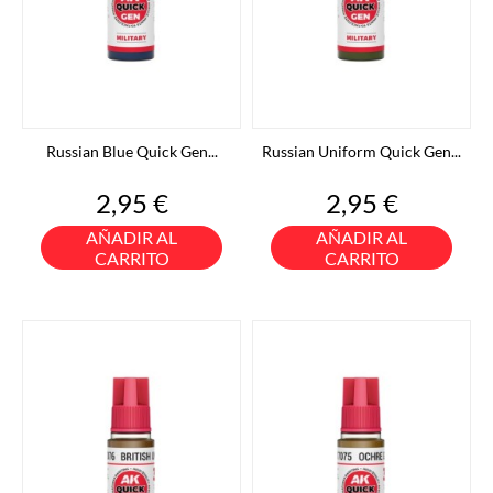
Russian Blue Quick Gen...
Russian Uniform Quick Gen...
Precio
Precio
2,95 €
2,95 €
AÑADIR AL
AÑADIR AL
CARRITO
CARRITO