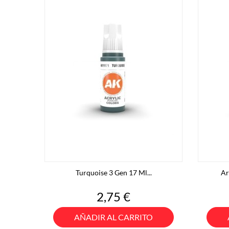
Turquoise 3 Gen 17 Ml...
Ar
Precio
2,75 €
AÑADIR AL CARRITO