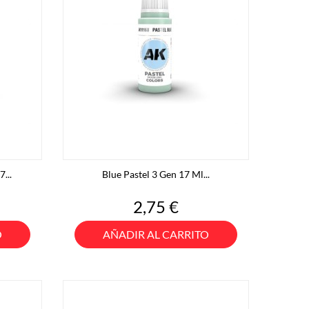
...
Blue Pastel 3 Gen 17 Ml...
Precio
2,75 €
O
AÑADIR AL CARRITO