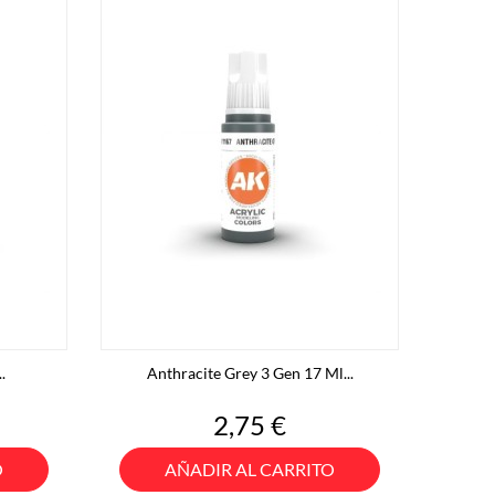
.
Anthracite Grey 3 Gen 17 Ml...
Precio
2,75 €
O
AÑADIR AL CARRITO