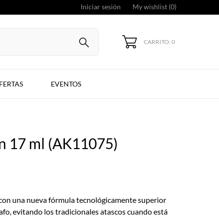
Iniciar sesión
My wishlist (
0
)
CARRITO: 0
FERTAS
EVENTOS
en 17 ml (AK11075)
 con una nueva fórmula tecnológicamente superior
afo, evitando los tradicionales atascos cuando está