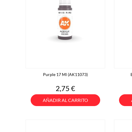
Purple 17 Ml (AK11073)
Precio
2,75 €
AÑADIR AL CARRITO