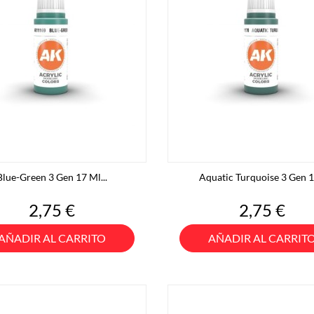
Blue-Green 3 Gen 17 Ml...
Aquatic Turquoise 3 Gen 17
Precio
Precio
2,75 €
2,75 €
AÑADIR AL CARRITO
AÑADIR AL CARRIT