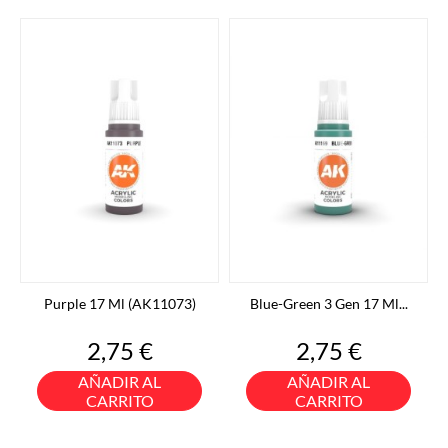
Purple 17 Ml (AK11073)
Blue-Green 3 Gen 17 Ml...
Precio
Precio
2,75 €
2,75 €
AÑADIR AL
AÑADIR AL
CARRITO
CARRITO