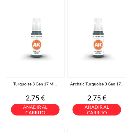
Turquoise 3 Gen 17 Ml...
Archaic Turquoise 3 Gen 17...
Precio
Precio
2,75 €
2,75 €
AÑADIR AL
AÑADIR AL
CARRITO
CARRITO