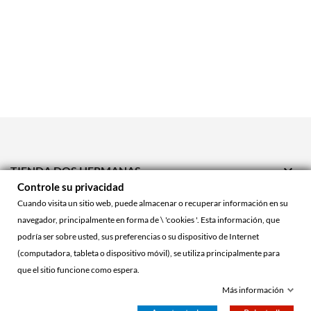

TIENDA DOS HERMANAS
Controle su privacidad

TIENDA ONLINE
Cuando visita un sitio web, puede almacenar o recuperar información en su
navegador, principalmente en forma de \ 'cookies '. Esta información, que

ACCOUNT
podría ser sobre usted, sus preferencias o su dispositivo de Internet
(computadora, tableta o dispositivo móvil), se utiliza principalmente para
que el sitio funcione como espera.
© 2026 - La Cueva Roja™
Más información