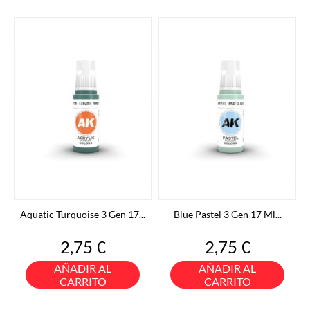
Aquatic Turquoise 3 Gen 17...
Blue Pastel 3 Gen 17 Ml...
Precio
Precio
2,75 €
2,75 €
AÑADIR AL
AÑADIR AL
CARRITO
CARRITO