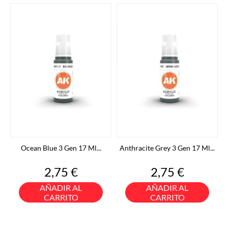
Ocean Blue 3 Gen 17 Ml...
Anthracite Grey 3 Gen 17 Ml...
Precio
Precio
2,75 €
2,75 €
AÑADIR AL
AÑADIR AL
CARRITO
CARRITO