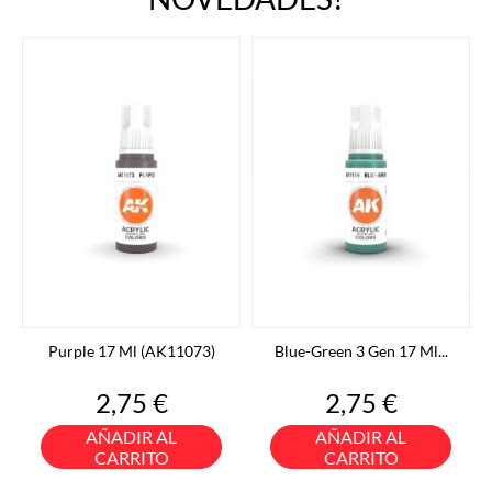
Purple 17 Ml (AK11073)
Blue-Green 3 Gen 17 Ml...
Precio
Precio
2,75 €
2,75 €
AÑADIR AL
AÑADIR AL
CARRITO
CARRITO