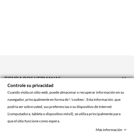

TIENDA DOS HERMANAS
Controle su privacidad

TIENDA ONLINE
Cuando visita un sitio web, puede almacenar o recuperar información en su
navegador, principalmente en forma de \ 'cookies '. Esta información, que

ACCOUNT
podría ser sobre usted, sus preferencias o su dispositivo de Internet
(computadora, tableta o dispositivo móvil), se utiliza principalmente para
que el sitio funcione como espera.
© 2026 - La Cueva Roja™
Más información