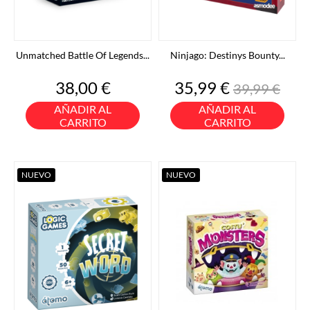
Unmatched Battle Of Legends...
Ninjago: Destinys Bounty...
Precio
Precio
Precio
38,00 €
35,99 €
39,99 €
base
AÑADIR AL
AÑADIR AL
CARRITO
CARRITO
NUEVO
NUEVO